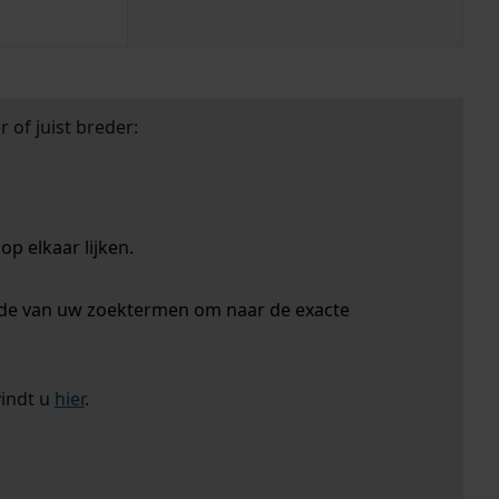
 of juist breder:
p elkaar lijken.
nde van uw zoektermen om naar de exacte
vindt u
hier
.