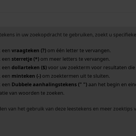
tekens in uw zoekopdracht te gebruiken, zoekt u specifieker
k een
vraagteken (?)
om één letter te vervangen.
k een
sterretje (*)
om meer letters te vervangen.
k een
dollarteken ($)
voor uw zoekterm voor resultaten die o
k een
minteken (-)
om zoektermen uit te sluiten.
k een
Dubbele aanhalingstekens (" ")
aan het begin en ei
tie van woorden te zoeken.
en van het gebruik van deze leestekens en meer zoektips 