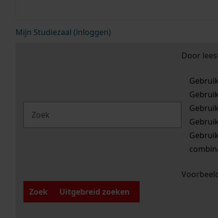
Mijn Studiezaal (inloggen)
Door lees
Gebrui
Gebrui
Gebrui
Gebrui
Gebrui
combina
Voorbeeld
Zoek
Uitgebreid zoeken