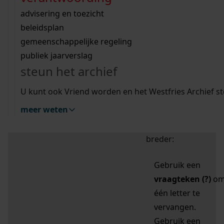
zoektips
Wij helpen u op weg met een aantal zoektips.
bekijk ons geschiedenislokaal
vergunningen
bouwvergunningen
advisering en toezicht
bekijk alle zoektips
beeld en geluid
omgevingsvergunningen
beleidsplan
uitleg nodig?
gemeenschappelijke regeling
publiek jaarverslag
Mijn Studiezaal (inloggen)
Wij helpen u op weg met een aantal zoektips.
steun het archief
bekijk alle zoektips
Door leestekens in
U kunt ook Vriend worden en het Westfries Archief s
uw zoekopdracht te
meer weten
gebruiken, zoekt u
specifieker of juist
breder:
Gebruik een
vraagteken (?)
o
één letter te
vervangen.
Gebruik een