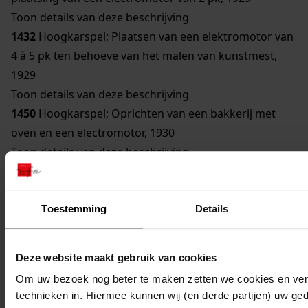
Toon details van deze beschrijving
1432
Hoogkarspel; Plaatsen van een elektromotor van
4 à 5 pk ten behoeve van het malen van kunstmest,
1929
Toon details van deze beschrijving
1450
Hoogkarspel; Oprichten van een bakkerij met
oven en een electromotor, 1930
Toon details van deze beschrijving
809
Hoogkarspel; Uitbreiding van zuivelfabriek door
plaatsing van twee electromotoren van 3 en 1,5 pk,
1931
Toestemming
Details
Toon details van deze beschrijving
1407
Hoogkarspel; Oprichting van een broodbakkerij,
Deze website maakt gebruik van cookies
1931
Om uw bezoek nog beter te maken zetten we cookies en verg
1425
Hoogkarspel; Oprichten van een pompstation
technieken in. Hiermee kunnen wij (en derde partijen) uw ge
(watertoren), 1931