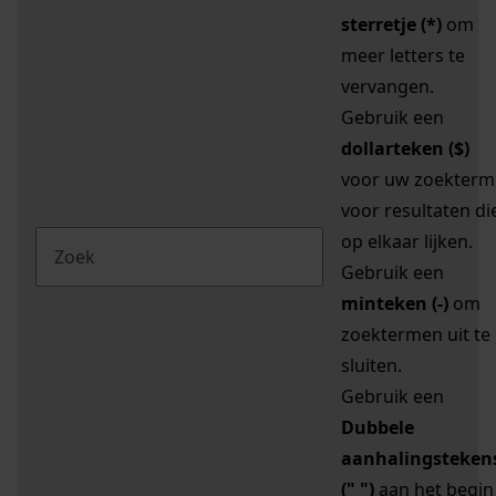
sterretje (*)
om
meer letters te
vervangen.
Gebruik een
dollarteken ($)
voor uw zoekterm
voor resultaten di
op elkaar lijken.
Gebruik een
minteken (-)
om
zoektermen uit te
sluiten.
Gebruik een
Dubbele
aanhalingsteken
(" ")
aan het begin