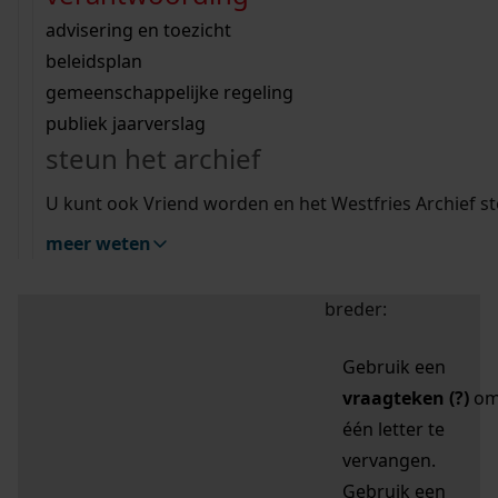
zoektips
Wij helpen u op weg met een aantal zoektips.
bekijk ons geschiedenislokaal
vergunningen
bouwvergunningen
advisering en toezicht
bekijk alle zoektips
beeld en geluid
omgevingsvergunningen
beleidsplan
uitleg nodig?
gemeenschappelijke regeling
publiek jaarverslag
Mijn Studiezaal (inloggen)
Wij helpen u op weg met een aantal zoektips.
steun het archief
bekijk alle zoektips
Door leestekens in
U kunt ook Vriend worden en het Westfries Archief s
uw zoekopdracht te
meer weten
gebruiken, zoekt u
specifieker of juist
breder:
Gebruik een
vraagteken (?)
o
één letter te
vervangen.
Gebruik een