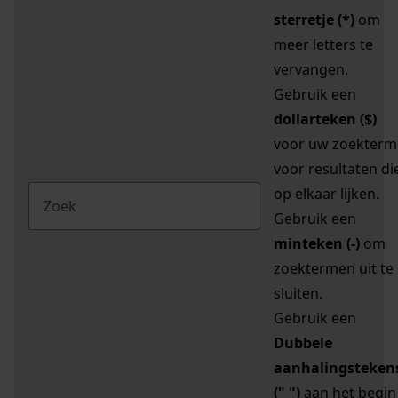
sterretje (*)
om
meer letters te
vervangen.
Gebruik een
dollarteken ($)
voor uw zoekterm
voor resultaten di
op elkaar lijken.
Gebruik een
minteken (-)
om
zoektermen uit te
sluiten.
Gebruik een
Dubbele
aanhalingsteken
(" ")
aan het begin