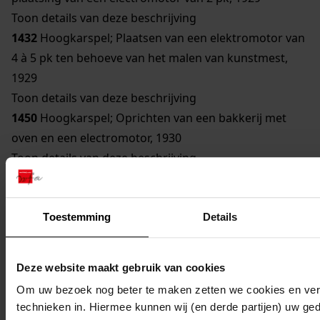
Toon details van deze beschrijving
1432
Hoogkarspel; Plaatsen van een elektromotor van
4 à 5 pk ten behoeve van het malen van kunstmest,
1929
Toon details van deze beschrijving
1450
Hoogkarspel; Oprichten van een bakkerij met
oven en een electromotor, 1930
Toon details van deze beschrijving
809
Hoogkarspel; Uitbreiding van zuivelfabriek door
plaatsing van twee electromotoren van 3 en 1,5 pk,
1931
Toestemming
Details
Toon details van deze beschrijving
1407
Hoogkarspel; Oprichting van een broodbakkerij,
Deze website maakt gebruik van cookies
1931
Om uw bezoek nog beter te maken zetten we cookies en verg
1425
Hoogkarspel; Oprichten van een pompstation
technieken in. Hiermee kunnen wij (en derde partijen) uw ge
(watertoren), 1931