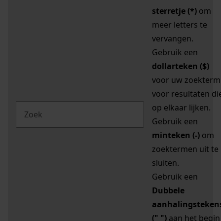
sterretje (*)
om
meer letters te
vervangen.
Gebruik een
dollarteken ($)
voor uw zoekterm
voor resultaten di
op elkaar lijken.
Gebruik een
minteken (-)
om
zoektermen uit te
sluiten.
Gebruik een
Dubbele
aanhalingsteken
(" ")
aan het begin