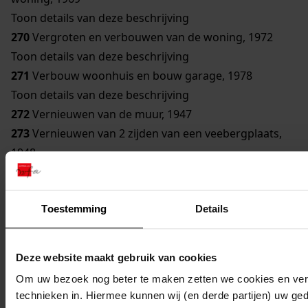
Toon details van deze beschrijving
270
Vergroten en verbouwen van de woning, 1972
Toon details van deze beschrijving
271
Verbouw woonhuis en bouw garage, 1978
Toon details van deze beschrijving
272
Vernieuwen van de muur, 1947
273
Vernieuwen van 2 zijden van een veebergplaats,
1948
Toon details van deze beschrijving
274
Vernieuwen van een brug, 1958
Toestemming
Details
Toon details van deze beschrijving
275
Veranderen van de voorgevel van de boerderij,
1961
Deze website maakt gebruik van cookies
Toon details van deze beschrijving
Om uw bezoek nog beter te maken zetten we cookies en verg
276
Bouwen van een stal, 1973
technieken in. Hiermee kunnen wij (en derde partijen) uw ge
Toon details van deze beschrijving