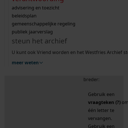
zoektips
Wij helpen u op weg met een aantal zoektips.
bekijk ons geschiedenislokaal
vergunningen
bouwvergunningen
advisering en toezicht
bekijk alle zoektips
beeld en geluid
omgevingsvergunningen
beleidsplan
uitleg nodig?
gemeenschappelijke regeling
publiek jaarverslag
Mijn Studiezaal (inloggen)
Wij helpen u op weg met een aantal zoektips.
steun het archief
bekijk alle zoektips
Door leestekens in
U kunt ook Vriend worden en het Westfries Archief s
uw zoekopdracht te
meer weten
gebruiken, zoekt u
specifieker of juist
breder:
Gebruik een
vraagteken (?)
o
één letter te
vervangen.
Gebruik een