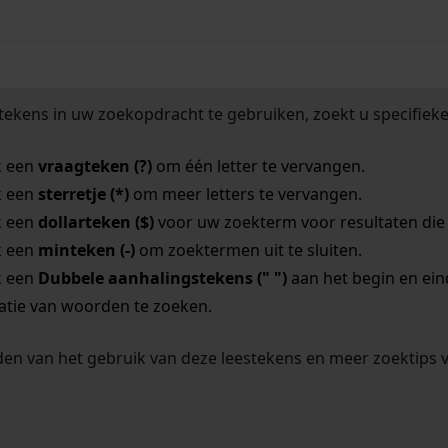
tekens in uw zoekopdracht te gebruiken, zoekt u specifieker
k een
vraagteken (?)
om één letter te vervangen.
k een
sterretje (*)
om meer letters te vervangen.
k een
dollarteken ($)
voor uw zoekterm voor resultaten die o
k een
minteken (-)
om zoektermen uit te sluiten.
k een
Dubbele aanhalingstekens (" ")
aan het begin en ei
tie van woorden te zoeken.
en van het gebruik van deze leestekens en meer zoektips 