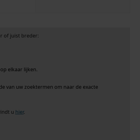
 of juist breder:
p elkaar lijken.
nde van uw zoektermen om naar de exacte
vindt u
hier
.