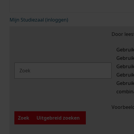
Mijn Studiezaal (inloggen)
Door lees
Gebrui
Gebrui
Gebrui
Gebrui
Gebrui
combina
Voorbeeld
Zoek
Uitgebreid zoeken