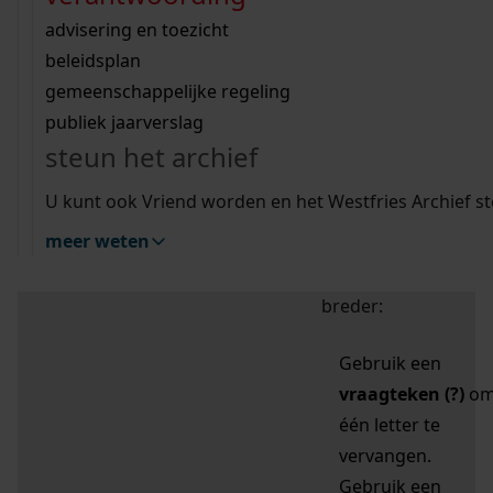
zoektips
Wij helpen u op weg met een aantal zoektips.
bekijk ons geschiedenislokaal
vergunningen
bouwvergunningen
advisering en toezicht
bekijk alle zoektips
beeld en geluid
omgevingsvergunningen
beleidsplan
uitleg nodig?
gemeenschappelijke regeling
publiek jaarverslag
Mijn Studiezaal (inloggen)
Wij helpen u op weg met een aantal zoektips.
steun het archief
bekijk alle zoektips
Door leestekens in
U kunt ook Vriend worden en het Westfries Archief s
uw zoekopdracht te
meer weten
gebruiken, zoekt u
specifieker of juist
breder:
Gebruik een
vraagteken (?)
o
één letter te
vervangen.
Gebruik een