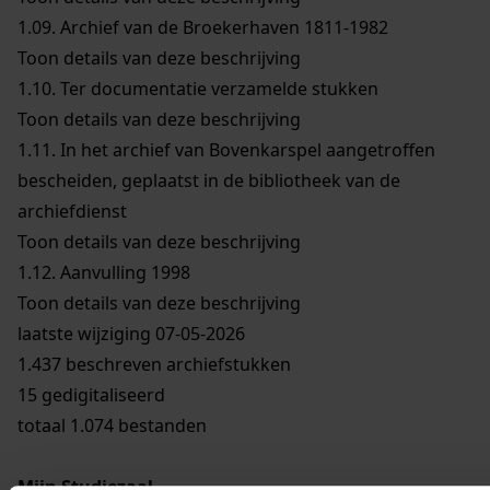
1.09.
Archief van de Broekerhaven 1811-1982
Toon details van deze beschrijving
1.10.
Ter documentatie verzamelde stukken
Toon details van deze beschrijving
1.11.
In het archief van Bovenkarspel aangetroffen
bescheiden, geplaatst in de bibliotheek van de
archiefdienst
Toon details van deze beschrijving
1.12.
Aanvulling 1998
Toon details van deze beschrijving
laatste wijziging 07-05-2026
1.437 beschreven archiefstukken
15 gedigitaliseerd
totaal 1.074 bestanden
Mijn Studiezaal