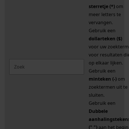
sterretje (*)
om
meer letters te
vervangen.
Gebruik een
dollarteken ($)
voor uw zoekterm
voor resultaten di
op elkaar lijken.
Gebruik een
minteken (-)
om
zoektermen uit te
sluiten.
Gebruik een
Dubbele
aanhalingsteken
(" ")
aan het begin