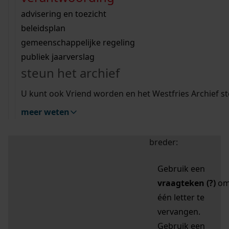
zoektips
Wij helpen u op weg met een aantal zoektips.
bekijk ons geschiedenislokaal
vergunningen
bouwvergunningen
advisering en toezicht
bekijk alle zoektips
beeld en geluid
omgevingsvergunningen
beleidsplan
uitleg nodig?
gemeenschappelijke regeling
publiek jaarverslag
Mijn Studiezaal (inloggen)
Wij helpen u op weg met een aantal zoektips.
steun het archief
bekijk alle zoektips
Door leestekens in
U kunt ook Vriend worden en het Westfries Archief s
uw zoekopdracht te
meer weten
gebruiken, zoekt u
specifieker of juist
breder:
Gebruik een
vraagteken (?)
o
één letter te
vervangen.
Gebruik een