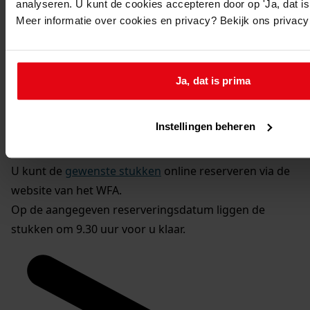
analyseren. U kunt de cookies accepteren door op 'Ja, dat is 
Meer informatie over cookies en privacy? Bekijk ons privac
U kunt dit stuk / deze stukken in origineel raadplegen
in de studiezaal van het Westfries Archief (WFA).
U heeft daarvoor de volgende gegevens nodig:
Ja, dat is prima
Archiefnummer: 1107
Inventarisnummer: 818
Instellingen beheren
Reserveren:
U kunt de
gewenste stukken
online reserveren via de
website van het WFA.
Op de aangegeven reserveringsdatum liggen de
stukken om 9.30 uur voor u klaar.