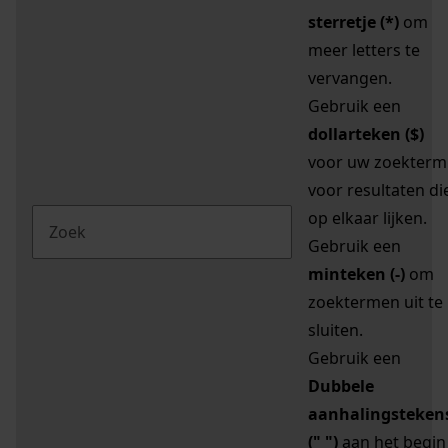
sterretje (*)
om
meer letters te
vervangen.
Gebruik een
dollarteken ($)
voor uw zoekterm
voor resultaten di
op elkaar lijken.
Gebruik een
minteken (-)
om
zoektermen uit te
sluiten.
Gebruik een
Dubbele
aanhalingsteken
(" ")
aan het begin