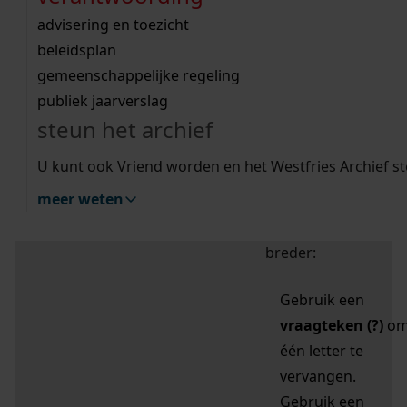
zoektips
Wij helpen u op weg met een aantal zoektips.
bekijk ons geschiedenislokaal
vergunningen
bouwvergunningen
advisering en toezicht
bekijk alle zoektips
beeld en geluid
omgevingsvergunningen
beleidsplan
uitleg nodig?
gemeenschappelijke regeling
publiek jaarverslag
Mijn Studiezaal (inloggen)
Wij helpen u op weg met een aantal zoektips.
steun het archief
bekijk alle zoektips
Door leestekens in
U kunt ook Vriend worden en het Westfries Archief s
uw zoekopdracht te
meer weten
gebruiken, zoekt u
specifieker of juist
breder:
Gebruik een
vraagteken (?)
o
één letter te
vervangen.
Gebruik een