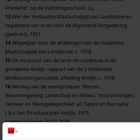
Friesland" op de Volkshogeschool, z.j.
13
Wet der Hollandse Maatschappij van Landbouw en
reglement van orde voor de Algemene Vergadering
(gedrukt), 1951
14
Wegwijzer voor de afdelingen van de Hollandse
Maatschappij van Landbouw, c. 1976
15
De structuur van de land- en tuinbouw in de
gemeente Andijk: rapport van de 3 Hollandse
landbouworganisaties, afdeling Andijk, c. 1976
16
Verslag van de werkgroepen 'Wonen,
Woonomgeving, Landschap en Milieu', 'Voorzieningen,
Verkeer en Werkgelegenheid' en 'Sport en Recreatie'
t.b.v. het Structuurplan Andijk, 1975
laatste wijziging 20-02-2026
16 beschreven archiefstukken