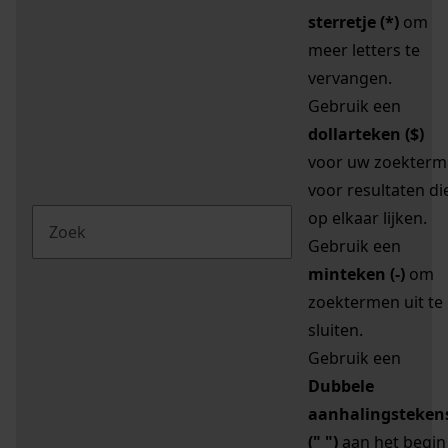
sterretje (*)
om
meer letters te
vervangen.
Gebruik een
dollarteken ($)
voor uw zoekterm
voor resultaten di
op elkaar lijken.
Gebruik een
minteken (-)
om
zoektermen uit te
sluiten.
Gebruik een
Dubbele
aanhalingsteken
(" ")
aan het begin