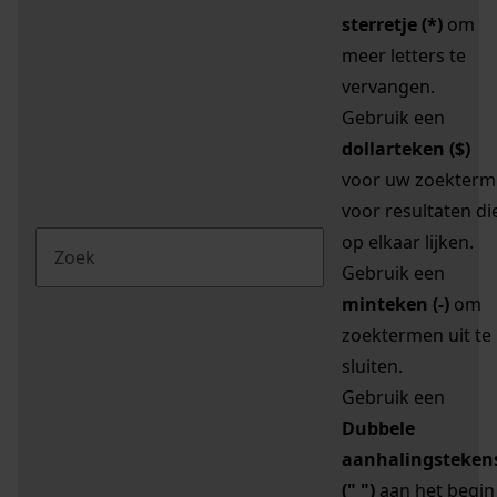
sterretje (*)
om
meer letters te
vervangen.
Gebruik een
dollarteken ($)
voor uw zoekterm
voor resultaten di
op elkaar lijken.
Gebruik een
minteken (-)
om
zoektermen uit te
sluiten.
Gebruik een
Dubbele
aanhalingsteken
(" ")
aan het begin