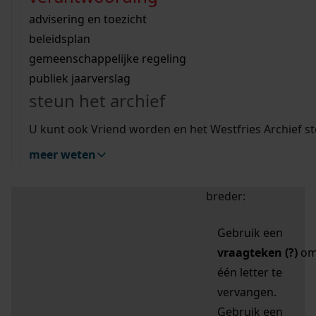
zoektips
Wij helpen u op weg met een aantal zoektips.
bekijk ons geschiedenislokaal
vergunningen
bouwvergunningen
advisering en toezicht
bekijk alle zoektips
beeld en geluid
omgevingsvergunningen
beleidsplan
uitleg nodig?
gemeenschappelijke regeling
publiek jaarverslag
Mijn Studiezaal (inloggen)
Wij helpen u op weg met een aantal zoektips.
steun het archief
bekijk alle zoektips
Door leestekens in
U kunt ook Vriend worden en het Westfries Archief s
uw zoekopdracht te
meer weten
gebruiken, zoekt u
specifieker of juist
breder:
Gebruik een
vraagteken (?)
o
één letter te
vervangen.
Gebruik een