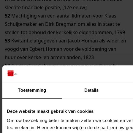
slechte financiële positie, [17e eeuw]
52
Machtiging van een aantal lidmaten voor Klaas
Schuijtemaker en Dirk Bregman om alles in staat te
stellen tot behoud der kerkelijke eigendommen, 1799
53
Kwitantie afgegeven aan Jacob Homan als vader en
voogd van Egbert Homan voor de voldoening van
huur over kerke- en armenlanden, 1823
54
Contract met de weduwe en erven van Cornelis
Bouwman, waarbij zij toestemming krijgen het door
hen in 1823 op kerkegrond gebouwde huis te laten
staan en het daarbij behorende erf te gebruiken, 1848
Toestemming
Details
55
Gunstige beschikking van Gecommitteerde Raden
in West-Friesland en het Noorderkwartier tot verkoop
Deze website maakt gebruik van cookies
van een erfpacht, 1685
Om uw bezoek nog beter te maken zetten we cookies en verg
technieken in. Hiermee kunnen wij (en derde partijen) uw ge
1370 Hervormde Gemeente Grosthuizen