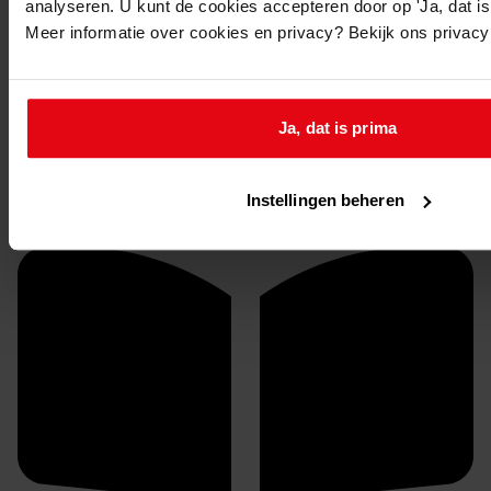
analyseren. U kunt de cookies accepteren door op 'Ja, dat is 
Plaatsingslijst
Meer informatie over cookies en privacy? Bekijk ons privac
3. Kerkvoogdij
Ja, dat is prima
Instellingen beheren