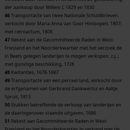
der aankoop door Willem I, 1829 en 1830
46
Transportacte van twee Nationale Schuldbrieven,
verkocht door Maria Anna van Goor Hinloopen, 1807;
met retroactum, 1806
47
Rekest aan de Gecommitteerde Raden in West-
Friesland en het Noorderkwartier met het verzoek de
in Beets gelegen landerijen te mogen verkopen, z.j..;
met gunstige beschikking, 1726
48
Kwitanties, 1678-1687
49
Transportacte van een perceel land, verkocht door
de erfgenamen van Gerbrand Dankwertsz en Aaltje
Spruit, 1813
50
Stukken betreffende de verkoop van landerijen en
de daartegenover staande uitgaven, 1686
51
Rekest aan Gecommitteerde Raden in West-
Friesland en het Noorderkwartier in verband met de