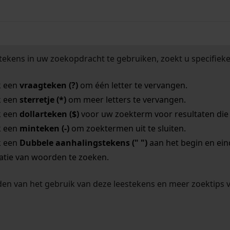
tekens in uw zoekopdracht te gebruiken, zoekt u specifieker
k een
vraagteken (?)
om één letter te vervangen.
k een
sterretje (*)
om meer letters te vervangen.
k een
dollarteken ($)
voor uw zoekterm voor resultaten die o
k een
minteken (-)
om zoektermen uit te sluiten.
k een
Dubbele aanhalingstekens (" ")
aan het begin en ei
tie van woorden te zoeken.
en van het gebruik van deze leestekens en meer zoektips 