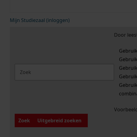
Mijn Studiezaal (inloggen)
Door lees
Gebrui
Gebrui
Gebrui
Gebrui
Gebrui
combina
Voorbeeld
Zoek
Uitgebreid zoeken