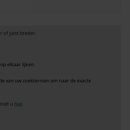
 of juist breder:
p elkaar lijken.
nde van uw zoektermen om naar de exacte
vindt u
hier
.