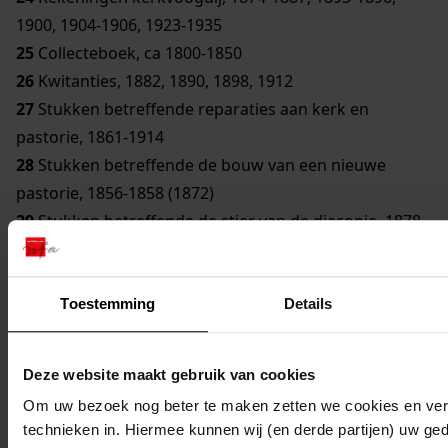
1900, 1904-1906, 1923-1935
25
Collecteboek, ca 1800-1850
26
Kwitanties, 1882, 1890, 1898, 1912
27
Stukken betreffende reparaties aan kerk en
pastorie, 1861-1914
28
Stukken betreffende de bouw van een nieuwe
pastorie, 1856-1858 (1872)
29
Stukken betreffende de stier van de diaconie, 1878-
1901
30
Lijst van koeien en bezittingen van de diaconie,
1886-1898
Toestemming
Details
31
Testament ten gunste van de kerk, van Antje
Symons Goedhart, wed. Cornelis Spaans, wonende te
Deze website maakt gebruik van cookies
Oudendijk, 1812
Om uw bezoek nog beter te maken zetten we cookies en verg
32
Verklaring van Cornelis Langeberg dat hij zijn
technieken in. Hiermee kunnen wij (en derde partijen) uw ge
goederen na zijn overlijden overdraagt aan de