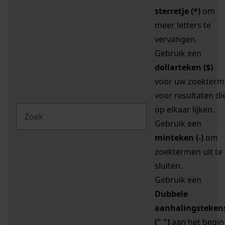
sterretje (*)
om
meer letters te
vervangen.
Gebruik een
dollarteken ($)
voor uw zoekterm
voor resultaten di
op elkaar lijken.
Gebruik een
minteken (-)
om
zoektermen uit te
sluiten.
Gebruik een
Dubbele
aanhalingsteken
(" ")
aan het begin