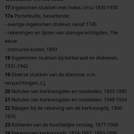
17
Ingekomen stukken met index, circa 1830-1930
17a
Portefeuille, bevattende:
- overige ingekomen stukken vanaf 1745
- rekeningen en lijsten van stemgerechtigden, 19e
eeuw
- instructie koster, 1893
18
Ingekomen stukken bij kerkeraad en diakenen,
1931-1942
19
Diverse stukken van de diaconie, o.m.
verpachtingen, z.j.
20
Notulen van kerkvoogden en notabelen, 1833-1885
21
Notulen van kerkvoogden en notabelen, 1948-1954
22
Bijlagen bij de rekening van de kerkvoogdij, 1966-
1970
23
Kohieren van de hoofdelijke omslag, 1877-1906
24
Rekeningen kerkvoogdij, 1874-1887, 1893-1896,