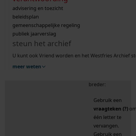
zoektips
Wij helpen u op weg met een aantal zoektips.
bekijk ons geschiedenislokaal
vergunningen
bouwvergunningen
advisering en toezicht
bekijk alle zoektips
beeld en geluid
omgevingsvergunningen
beleidsplan
uitleg nodig?
gemeenschappelijke regeling
publiek jaarverslag
Mijn Studiezaal (inloggen)
Wij helpen u op weg met een aantal zoektips.
steun het archief
bekijk alle zoektips
Door leestekens in
U kunt ook Vriend worden en het Westfries Archief s
uw zoekopdracht te
meer weten
gebruiken, zoekt u
specifieker of juist
breder:
Gebruik een
vraagteken (?)
o
één letter te
vervangen.
Gebruik een