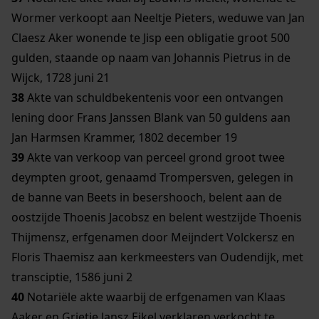
Wormer verkoopt aan Neeltje Pieters, weduwe van Jan
Claesz Aker wonende te Jisp een obligatie groot 500
gulden, staande op naam van Johannis Pietrus in de
Wijck, 1728 juni 21
38
Akte van schuldbekentenis voor een ontvangen
lening door Frans Janssen Blank van 50 guldens aan
Jan Harmsen Krammer, 1802 december 19
39
Akte van verkoop van perceel grond groot twee
deympten groot, genaamd Trompersven, gelegen in
de banne van Beets in besershooch, belent aan de
oostzijde Thoenis Jacobsz en belent westzijde Thoenis
Thijmensz, erfgenamen door Meijndert Volckersz en
Floris Thaemisz aan kerkmeesters van Oudendijk, met
transciptie, 1586 juni 2
40
Notariële akte waarbij de erfgenamen van Klaas
Aaker en Grietje Jansz Eikel verklaren verkocht te