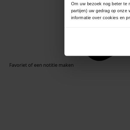
Om uw bezoek nog beter te m
partijen) uw gedrag op onze 
informatie over cookies en p
Inventaris van de archieven van dorpen Nibbixwou
Favoriet of een notitie maken