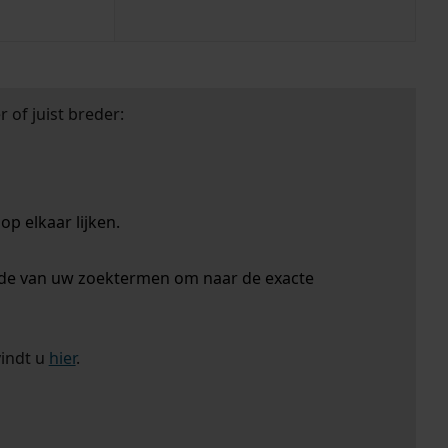
 of juist breder:
p elkaar lijken.
nde van uw zoektermen om naar de exacte
vindt u
hier
.