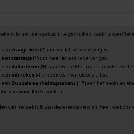
tekens in uw zoekopdracht te gebruiken, zoekt u specifieker
k een
vraagteken (?)
om één letter te vervangen.
k een
sterretje (*)
om meer letters te vervangen.
k een
dollarteken ($)
voor uw zoekterm voor resultaten die o
k een
minteken (-)
om zoektermen uit te sluiten.
k een
Dubbele aanhalingstekens (" ")
aan het begin en ei
tie van woorden te zoeken.
en van het gebruik van deze leestekens en meer zoektips 