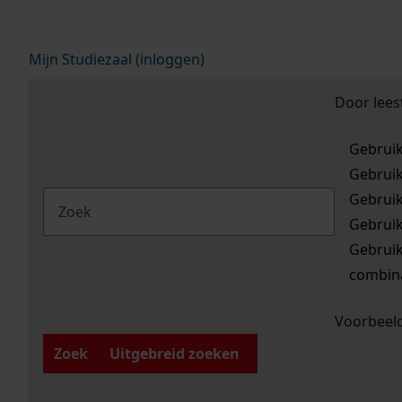
Mijn Studiezaal (inloggen)
Door lees
Gebrui
Gebrui
Gebrui
Gebrui
Gebrui
combina
Voorbeeld
Zoek
Uitgebreid zoeken