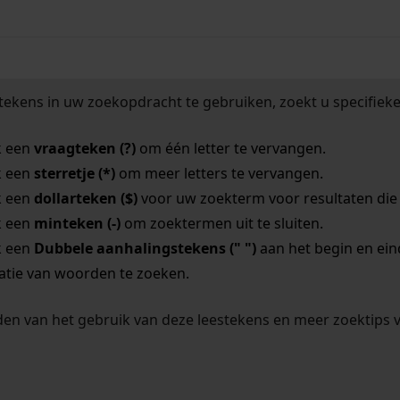
tekens in uw zoekopdracht te gebruiken, zoekt u specifieker
k een
vraagteken (?)
om één letter te vervangen.
k een
sterretje (*)
om meer letters te vervangen.
k een
dollarteken ($)
voor uw zoekterm voor resultaten die o
k een
minteken (-)
om zoektermen uit te sluiten.
k een
Dubbele aanhalingstekens (" ")
aan het begin en ei
tie van woorden te zoeken.
en van het gebruik van deze leestekens en meer zoektips 