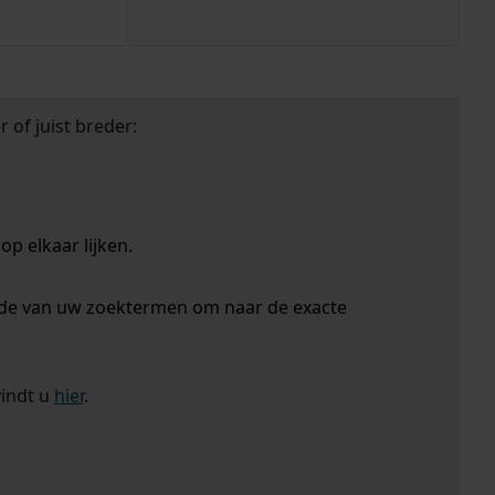
 of juist breder:
p elkaar lijken.
nde van uw zoektermen om naar de exacte
vindt u
hier
.