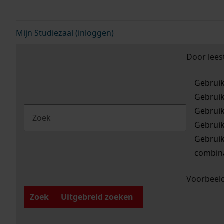
Mijn Studiezaal (inloggen)
Door lees
Gebrui
Gebrui
Gebrui
Gebrui
Gebrui
combina
Voorbeeld
Zoek
Uitgebreid zoeken