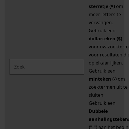
sterretje (*)
om
meer letters te
vervangen.
Gebruik een
dollarteken ($)
voor uw zoekterm
voor resultaten di
op elkaar lijken.
Gebruik een
minteken (-)
om
zoektermen uit te
sluiten.
Gebruik een
Dubbele
aanhalingsteken
(" ")
aan het begin