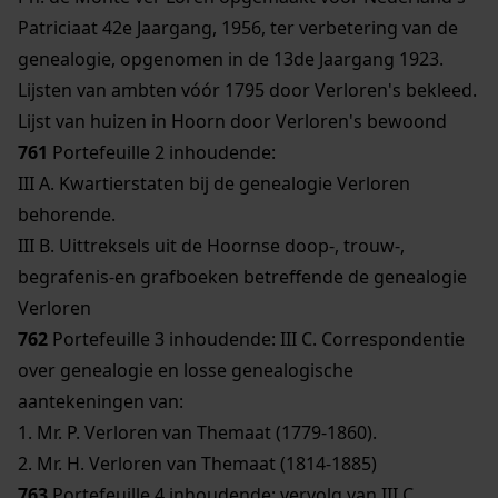
Patriciaat 42e Jaargang, 1956, ter verbetering van de
genealogie, opgenomen in de 13de Jaargang 1923.
Lijsten van ambten vóór 1795 door Verloren's bekleed.
Lijst van huizen in Hoorn door Verloren's bewoond
761
Portefeuille 2 inhoudende:
III A. Kwartierstaten bij de genealogie Verloren
behorende.
III B. Uittreksels uit de Hoornse doop-, trouw-,
begrafenis-en grafboeken betreffende de genealogie
Verloren
762
Portefeuille 3 inhoudende: III C. Correspondentie
over genealogie en losse genealogische
aantekeningen van:
1. Mr. P. Verloren van Themaat (1779-1860).
2. Mr. H. Verloren van Themaat (1814-1885)
763
Portefeuille 4 inhoudende: vervolg van III C.