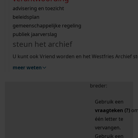
zoektips
Wij helpen u op weg met een aantal zoektips.
bekijk ons geschiedenislokaal
vergunningen
bouwvergunningen
advisering en toezicht
bekijk alle zoektips
beeld en geluid
omgevingsvergunningen
beleidsplan
uitleg nodig?
gemeenschappelijke regeling
publiek jaarverslag
Mijn Studiezaal (inloggen)
Wij helpen u op weg met een aantal zoektips.
steun het archief
bekijk alle zoektips
Door leestekens in
U kunt ook Vriend worden en het Westfries Archief s
uw zoekopdracht te
meer weten
gebruiken, zoekt u
specifieker of juist
breder:
Gebruik een
vraagteken (?)
o
één letter te
vervangen.
Gebruik een