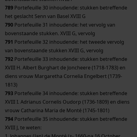
789
Portefeuille 30 inhoudende: stukken betreffende
het geslacht Senn van Basel XVIII G
790
Portefeuille 31 inhoudende: het vervolg van
bovenstaande stukken. XVIII G, vervolg
791
Portefeuille 32 inhoudende: het tweede vervolg
van bovenstaande stukken XVIII G, vervolg
792
Portefeuille 33 inhoudende: stukken betreffende
XVIII H. Albert Burghart de Joncheere (1718-1783) en
diens vrouw Margaretha Cornelia Engelbert (1739-
1813)
793
Portefeuille 34 inhoudende: stukken betreffende
XVIII I. Adrianus Cornelis Oudorp (1736-1809) en diens
vrouw Catharina Maria de Monté (1745-1801)
794
Portefeuille 35 inhoudende: stukken betreffende
XVIII J, te weten:
1. Johannes (Jan) de Monté (+- 1660-na 16 October