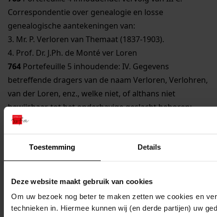
Correspondentie over genealogie en losse
genealogische aantekeningen van:
3. Mr. P. Verloren van Themaat (1837-1903).
4. Prof. Dr. J.Ph. de Monté ver Loren
764
Portefeuille 5 inhoudende: IV. Gegevens
betreffende dragers van de naam Verloren, Verlohren,
van der Loren, enz., welke niet, of althans niet
bewijsbaar, tot het onderhavige geslacht behoren:
A. niet aan te sluiten Noord-Hollandse Verloren's.
B. dito Dordrechtse en andere Zuid-Hollandse
Verloren's.
Toestemming
Details
C. dito Vlaamse Verloren's en van der Loren's.
D. dito Verlo(h)ren's in Duitschland.
Deze website maakt gebruik van cookies
E. van Lore's en von Lore's in Utrecht, Engeland en
Om uw bezoek nog beter te maken zetten we cookies en verg
Westfalen.
technieken in. Hiermee kunnen wij (en derde partijen) uw ge
F. van der Leure in Amsterdam en Haarlem.