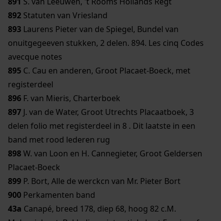
891
S. van Leeuwen, 't Rooms Hollands Regt
892
Statuten van Vriesland
893
Laurens Pieter van de Spiegel, Bundel van
onuitgegeeven stukken, 2 delen. 894. Les cinq Codes
avecque notes
895
C. Cau en anderen, Groot Placaet-Boeck, met
registerdeel
896
F. van Mieris, Charterboek
897
J. van de Water, Groot Utrechts Placaatboek, 3
delen folio met registerdeel in 8 . Dit laatste in een
band met rood lederen rug
898
W. van Loon en H. Cannegieter, Groot Geldersen
Placaet-Boeck
899
P. Bort, Alle de werckcn van Mr. Pieter Bort
900
Perkamenten band
43a
Canapé, breed 178, diep 68, hoog 82 c.M.