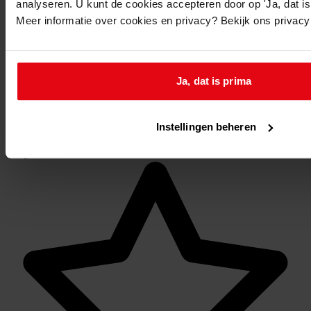
analyseren. U kunt de cookies accepteren door op 'Ja, dat is 
Meer informatie over cookies en privacy? Bekijk ons privac
Reserveren:
U kunt de
gewenste stukken
online reserveren via de
website van het WFA.
Ja, dat is prima
Op de aangegeven reserveringsdatum liggen de
stukken om 9.30 uur voor u klaar.
Instellingen beheren
Mijn Studiezaal