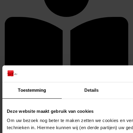
Toestemming
Details
U kunt dit stuk / deze stukken in origineel raadplegen
in de studiezaal van het Westfries Archief (WFA).
Deze website maakt gebruik van cookies
U heeft daarvoor de volgende gegevens nodig:
Om uw bezoek nog beter te maken zetten we cookies en verg
Archiefnummer: 1535
technieken in. Hiermee kunnen wij (en derde partijen) uw ge
Inventarisnummer: 877