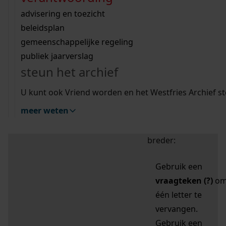
zoektips
Wij helpen u op weg met een aantal zoektips.
bekijk ons geschiedenislokaal
vergunningen
bouwvergunningen
advisering en toezicht
bekijk alle zoektips
beeld en geluid
omgevingsvergunningen
beleidsplan
uitleg nodig?
gemeenschappelijke regeling
publiek jaarverslag
Mijn Studiezaal (inloggen)
Wij helpen u op weg met een aantal zoektips.
steun het archief
bekijk alle zoektips
Door leestekens in
U kunt ook Vriend worden en het Westfries Archief s
uw zoekopdracht te
meer weten
gebruiken, zoekt u
specifieker of juist
breder:
Gebruik een
vraagteken (?)
o
één letter te
vervangen.
Gebruik een