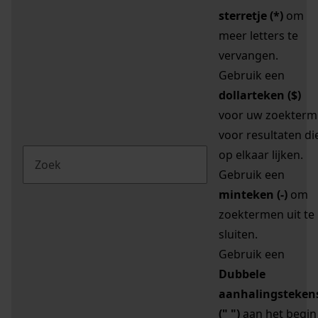
sterretje (*)
om
meer letters te
vervangen.
Gebruik een
dollarteken ($)
voor uw zoekterm
voor resultaten di
op elkaar lijken.
Gebruik een
minteken (-)
om
zoektermen uit te
sluiten.
Gebruik een
Dubbele
aanhalingsteken
(" ")
aan het begin