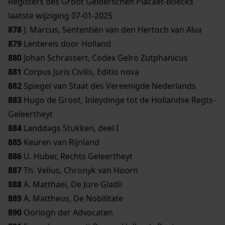
Registers des Groot Gelderschen Placaet-Boecks
laatste wijziging 07-01-2025
878
J. Marcus, Sententiën van den Hertoch van Alva
879
Lentereis door Holland
880
Johan Schrassert, Codex Gelro Zutphanicus
881
Corpus Juris Civilis, Editio nova
882
Spiegel van Staat des Vereenigde Nederlands
883
Hugo de Groot, Inleydinge tot de Hollandse Regts-
Geleertheyt
884
Landdags Stukken, deel I
885
Keuren van Rijnland
886
U. Huber, Rechts Geleertheyt
887
Th. Velius, Chronyk van Hoorn
888
A. Matthaei, De Jure Gladii
889
A. Mattheus, De Nobilitate
890
Oorlogh der Advocaten