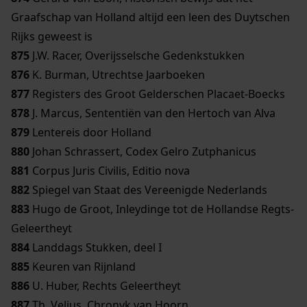
Graafschap van Holland altijd een leen des Duytschen
Rijks geweest is
875
J.W. Racer, Overijsselsche Gedenkstukken
876
K. Burman, Utrechtse Jaarboeken
877
Registers des Groot Gelderschen Placaet-Boecks
878
J. Marcus, Sententiën van den Hertoch van Alva
879
Lentereis door Holland
880
Johan Schrassert, Codex Gelro Zutphanicus
881
Corpus Juris Civilis, Editio nova
882
Spiegel van Staat des Vereenigde Nederlands
883
Hugo de Groot, Inleydinge tot de Hollandse Regts-
Geleertheyt
884
Landdags Stukken, deel I
885
Keuren van Rijnland
886
U. Huber, Rechts Geleertheyt
887
Th. Velius, Chronyk van Hoorn