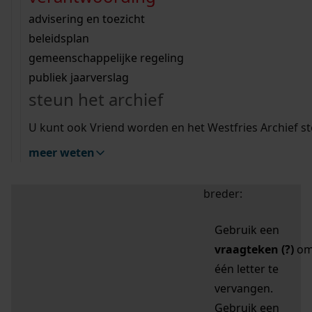
zoektips
Wij helpen u op weg met een aantal zoektips.
bekijk ons geschiedenislokaal
vergunningen
bouwvergunningen
advisering en toezicht
bekijk alle zoektips
beeld en geluid
omgevingsvergunningen
beleidsplan
uitleg nodig?
gemeenschappelijke regeling
publiek jaarverslag
Mijn Studiezaal (inloggen)
Wij helpen u op weg met een aantal zoektips.
steun het archief
bekijk alle zoektips
Door leestekens in
U kunt ook Vriend worden en het Westfries Archief s
uw zoekopdracht te
meer weten
gebruiken, zoekt u
specifieker of juist
breder:
Gebruik een
vraagteken (?)
o
één letter te
vervangen.
Gebruik een