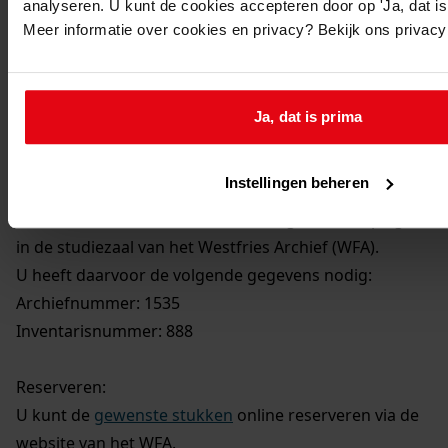
analyseren. U kunt de cookies accepteren door op 'Ja, dat is 
Meer informatie over cookies en privacy? Bekijk ons privac
Ja, dat is prima
Instellingen beheren
U kunt dit stuk / deze stukken in origineel raadplegen
in de studiezaal van het Westfries Archief (WFA).
U heeft daarvoor de volgende gegevens nodig:
Archiefnummer: 1535
Inventarisnummer: 888
Reserveren:
U kunt de
gewenste stukken
online reserveren via de
website van het WFA.