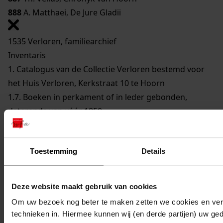
888
A. Matthaei, De Jure Gladii
1535 Verloren, familiearchief
Inventaris
1. Catalogus van de Collectie Verloren bestemd voor
het Huis Verloren, Kerkstraat 10 te Hoorn
1.7. Boeken in perkament of in leder gebonden,
daterende van vóór 1850
Toestemming
Details
Deze website maakt gebruik van cookies
Om uw bezoek nog beter te maken zetten we cookies en verg
technieken in. Hiermee kunnen wij (en derde partijen) uw ge