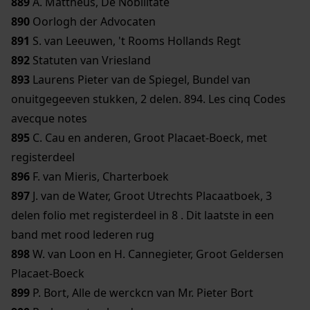
889
A. Mattheus, De Nobilitate
890
Oorlogh der Advocaten
891
S. van Leeuwen, 't Rooms Hollands Regt
892
Statuten van Vriesland
893
Laurens Pieter van de Spiegel, Bundel van
onuitgegeeven stukken, 2 delen. 894. Les cinq Codes
avecque notes
895
C. Cau en anderen, Groot Placaet-Boeck, met
registerdeel
896
F. van Mieris, Charterboek
897
J. van de Water, Groot Utrechts Placaatboek, 3
delen folio met registerdeel in 8 . Dit laatste in een
band met rood lederen rug
898
W. van Loon en H. Cannegieter, Groot Geldersen
Placaet-Boeck
899
P. Bort, Alle de werckcn van Mr. Pieter Bort