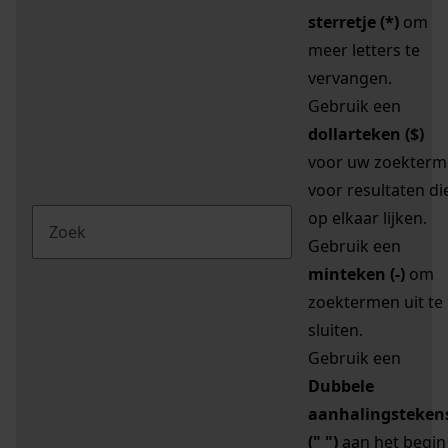
sterretje (*)
om
meer letters te
vervangen.
Gebruik een
dollarteken ($)
voor uw zoekterm
voor resultaten di
op elkaar lijken.
Gebruik een
minteken (-)
om
zoektermen uit te
sluiten.
Gebruik een
Dubbele
aanhalingsteken
(" ")
aan het begin