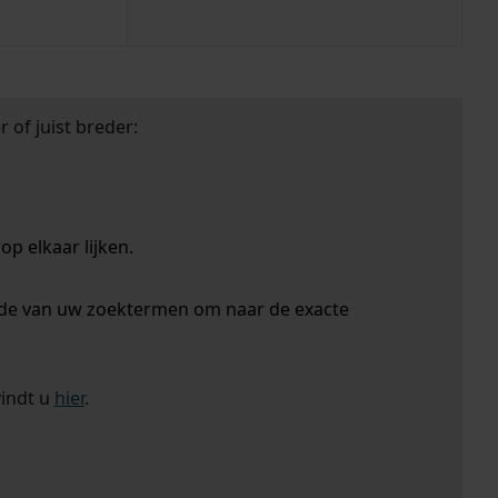
 of juist breder:
p elkaar lijken.
nde van uw zoektermen om naar de exacte
vindt u
hier
.