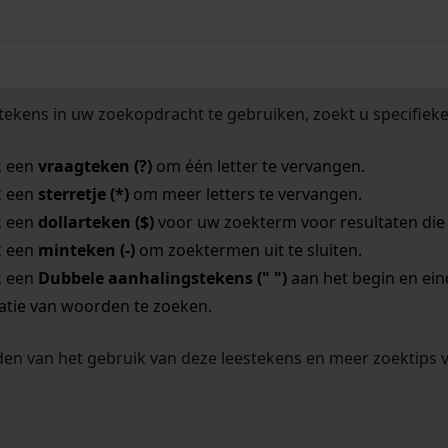
tekens in uw zoekopdracht te gebruiken, zoekt u specifieker
k een
vraagteken (?)
om één letter te vervangen.
k een
sterretje (*)
om meer letters te vervangen.
k een
dollarteken ($)
voor uw zoekterm voor resultaten die o
k een
minteken (-)
om zoektermen uit te sluiten.
k een
Dubbele aanhalingstekens (" ")
aan het begin en ei
tie van woorden te zoeken.
en van het gebruik van deze leestekens en meer zoektips 