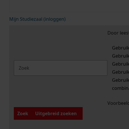
Mijn Studiezaal (inloggen)
Door lees
Gebrui
Gebrui
Gebrui
Gebrui
Gebrui
combina
Voorbeeld
Zoek
Uitgebreid zoeken