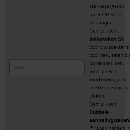
sterretje (*)
om
meer letters te
vervangen.
Gebruik een
dollarteken ($)
voor uw zoekterm
voor resultaten di
op elkaar lijken.
Gebruik een
minteken (-)
om
zoektermen uit te
sluiten.
Gebruik een
Dubbele
aanhalingsteken
(" ")
aan het begin