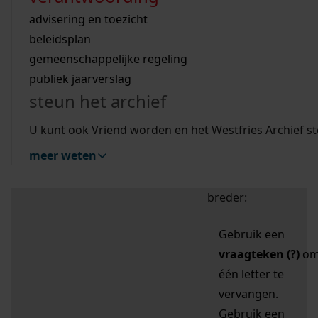
zoektips
Wij helpen u op weg met een aantal zoektips.
bekijk ons geschiedenislokaal
vergunningen
bouwvergunningen
advisering en toezicht
bekijk alle zoektips
beeld en geluid
omgevingsvergunningen
beleidsplan
uitleg nodig?
gemeenschappelijke regeling
publiek jaarverslag
Mijn Studiezaal (inloggen)
Wij helpen u op weg met een aantal zoektips.
steun het archief
bekijk alle zoektips
Door leestekens in
U kunt ook Vriend worden en het Westfries Archief s
uw zoekopdracht te
meer weten
gebruiken, zoekt u
specifieker of juist
breder:
Gebruik een
vraagteken (?)
o
één letter te
vervangen.
Gebruik een