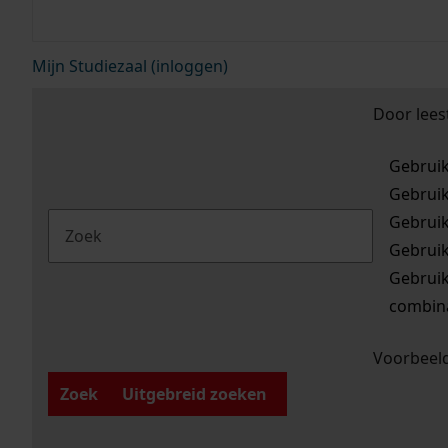
Mijn Studiezaal (inloggen)
Door lees
Gebrui
Gebrui
Gebrui
Gebrui
Gebrui
combina
Voorbeeld
Zoek
Uitgebreid zoeken