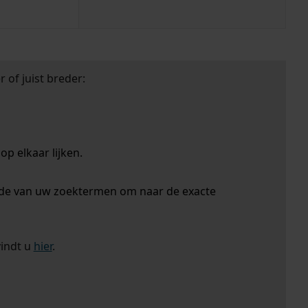
 of juist breder:
p elkaar lijken.
nde van uw zoektermen om naar de exacte
vindt u
hier
.