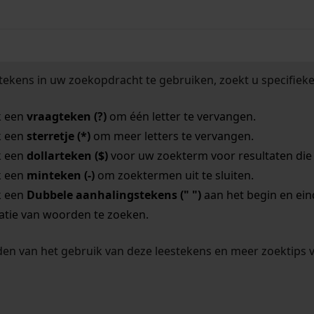
tekens in uw zoekopdracht te gebruiken, zoekt u specifieker
k een
vraagteken (?)
om één letter te vervangen.
k een
sterretje (*)
om meer letters te vervangen.
k een
dollarteken ($)
voor uw zoekterm voor resultaten die o
k een
minteken (-)
om zoektermen uit te sluiten.
k een
Dubbele aanhalingstekens (" ")
aan het begin en ei
tie van woorden te zoeken.
en van het gebruik van deze leestekens en meer zoektips 