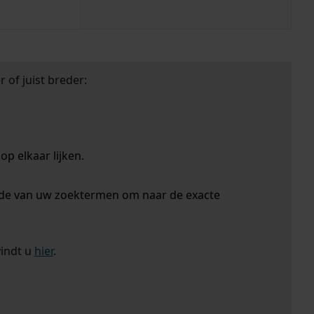
 of juist breder:
p elkaar lijken.
nde van uw zoektermen om naar de exacte
vindt u
hier
.