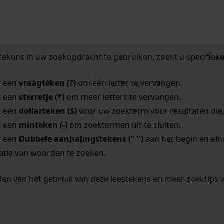
tekens in uw zoekopdracht te gebruiken, zoekt u specifieker
k een
vraagteken (?)
om één letter te vervangen.
k een
sterretje (*)
om meer letters te vervangen.
k een
dollarteken ($)
voor uw zoekterm voor resultaten die o
k een
minteken (-)
om zoektermen uit te sluiten.
k een
Dubbele aanhalingstekens (" ")
aan het begin en ei
tie van woorden te zoeken.
en van het gebruik van deze leestekens en meer zoektips 