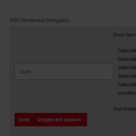
Mijn Studiezaal (inloggen)
Door lees
Gebrui
Gebrui
Gebrui
Gebrui
Gebrui
combina
Voorbeeld
Zoek
Uitgebreid zoeken