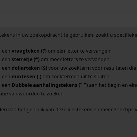
tekens in uw zoekopdracht te gebruiken, zoekt u specifieker
k een
vraagteken (?)
om één letter te vervangen.
k een
sterretje (*)
om meer letters te vervangen.
k een
dollarteken ($)
voor uw zoekterm voor resultaten die o
k een
minteken (-)
om zoektermen uit te sluiten.
k een
Dubbele aanhalingstekens (" ")
aan het begin en ei
tie van woorden te zoeken.
en van het gebruik van deze leestekens en meer zoektips 