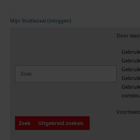
Mijn Studiezaal (inloggen)
Door lees
Gebrui
Gebrui
Gebrui
Gebrui
Gebrui
combina
Voorbeeld
Zoek
Uitgebreid zoeken