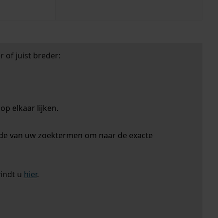
 of juist breder:
p elkaar lijken.
nde van uw zoektermen om naar de exacte
vindt u
hier
.