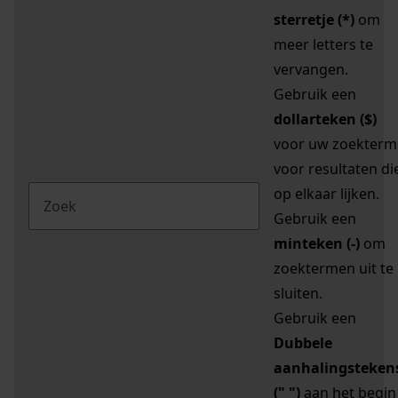
sterretje (*)
om
meer letters te
vervangen.
Gebruik een
dollarteken ($)
voor uw zoekterm
voor resultaten di
op elkaar lijken.
Gebruik een
minteken (-)
om
zoektermen uit te
sluiten.
Gebruik een
Dubbele
aanhalingsteken
(" ")
aan het begin