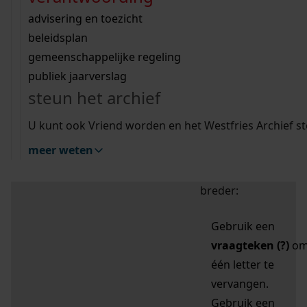
zoektips
Wij helpen u op weg met een aantal zoektips.
bekijk ons geschiedenislokaal
vergunningen
bouwvergunningen
advisering en toezicht
bekijk alle zoektips
beeld en geluid
omgevingsvergunningen
beleidsplan
uitleg nodig?
gemeenschappelijke regeling
publiek jaarverslag
Mijn Studiezaal (inloggen)
Wij helpen u op weg met een aantal zoektips.
steun het archief
bekijk alle zoektips
Door leestekens in
U kunt ook Vriend worden en het Westfries Archief s
uw zoekopdracht te
meer weten
gebruiken, zoekt u
specifieker of juist
breder:
Gebruik een
vraagteken (?)
o
één letter te
vervangen.
Gebruik een