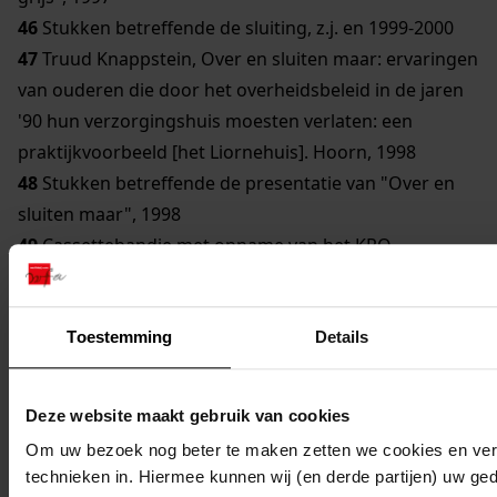
46
Stukken betreffende de sluiting, z.j. en 1999-2000
47
Truud Knappstein, Over en sluiten maar: ervaringen
van ouderen die door het overheidsbeleid in de jaren
'90 hun verzorgingshuis moesten verlaten: een
praktijkvoorbeeld [het Liornehuis]. Hoorn, 1998
48
Stukken betreffende de presentatie van "Over en
sluiten maar", 1998
49
Cassettebandje met opname van het KRO-
programma "Dingen die gebeuren" met interviews
over "Over en sluiten maar", 1999 (16/3)
50
Inventarisatie bewonerswensen t.a.v. een
Toestemming
Details
toekomstige verhuizing, 1996
51
Rapportage van de uitplaatsingsgesprekken met de
Deze website maakt gebruik van cookies
bewoners van het Liornehuis, 1996 (mei)
Om uw bezoek nog beter te maken zetten we cookies en verg
52
Samenvatting van het Ontwerpplan Verzorging en
technieken in. Hiermee kunnen wij (en derde partijen) uw ge
Verpleging 1997 t/m 2000: West-Friesland. Haarlem,