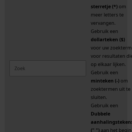
sterretje (*)
om
meer letters te
vervangen.
Gebruik een
dollarteken ($)
voor uw zoekterm
voor resultaten di
op elkaar lijken.
Gebruik een
minteken (-)
om
zoektermen uit te
sluiten.
Gebruik een
Dubbele
aanhalingsteken
(" ")
aan het begin