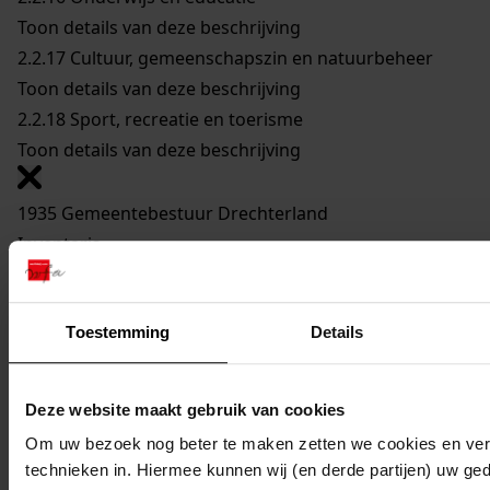
Toon details van deze beschrijving
2.2.17
Cultuur, gemeenschapszin en natuurbeheer
Toon details van deze beschrijving
2.2.18
Sport, recreatie en toerisme
Toon details van deze beschrijving
1935 Gemeentebestuur Drechterland
Inventaris
2. Stukken betreffende bijzondere onderwerpen
2.2 Taakuitoefening
Toestemming
Details
Mijn Studiezaal
Deze website maakt gebruik van cookies
Om uw bezoek nog beter te maken zetten we cookies en verg
technieken in. Hiermee kunnen wij (en derde partijen) uw ge