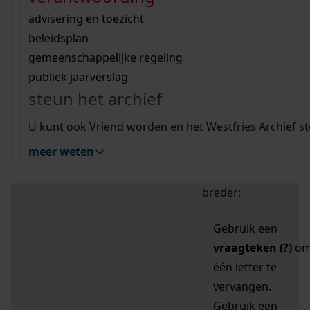
zoektips
Wij helpen u op weg met een aantal zoektips.
bekijk ons geschiedenislokaal
vergunningen
bouwvergunningen
advisering en toezicht
bekijk alle zoektips
beeld en geluid
omgevingsvergunningen
beleidsplan
uitleg nodig?
gemeenschappelijke regeling
publiek jaarverslag
Mijn Studiezaal (inloggen)
Wij helpen u op weg met een aantal zoektips.
steun het archief
bekijk alle zoektips
Door leestekens in
U kunt ook Vriend worden en het Westfries Archief s
uw zoekopdracht te
meer weten
gebruiken, zoekt u
specifieker of juist
breder:
Gebruik een
vraagteken (?)
o
één letter te
vervangen.
Gebruik een