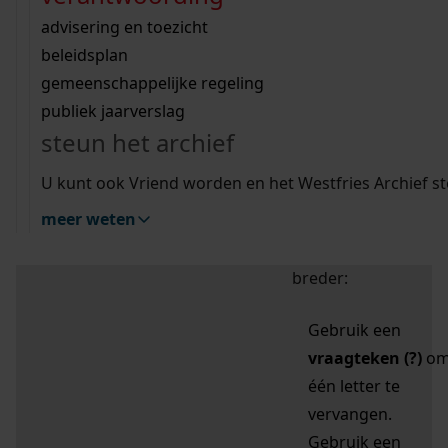
zoektips
Wij helpen u op weg met een aantal zoektips.
bekijk ons geschiedenislokaal
vergunningen
bouwvergunningen
advisering en toezicht
bekijk alle zoektips
beeld en geluid
omgevingsvergunningen
beleidsplan
uitleg nodig?
gemeenschappelijke regeling
publiek jaarverslag
Mijn Studiezaal (inloggen)
Wij helpen u op weg met een aantal zoektips.
steun het archief
bekijk alle zoektips
Door leestekens in
U kunt ook Vriend worden en het Westfries Archief s
uw zoekopdracht te
meer weten
gebruiken, zoekt u
specifieker of juist
breder:
Gebruik een
vraagteken (?)
o
één letter te
vervangen.
Gebruik een