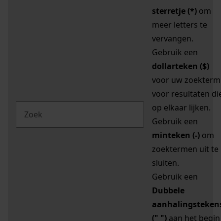
sterretje (*)
om
meer letters te
vervangen.
Gebruik een
dollarteken ($)
voor uw zoekterm
voor resultaten di
op elkaar lijken.
Gebruik een
minteken (-)
om
zoektermen uit te
sluiten.
Gebruik een
Dubbele
aanhalingsteken
(" ")
aan het begin