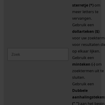
sterretje (*)
om
meer letters te
vervangen.
Gebruik een
dollarteken ($)
voor uw zoekterm
voor resultaten di
op elkaar lijken.
Gebruik een
minteken (-)
om
zoektermen uit te
sluiten.
Gebruik een
Dubbele
aanhalingsteken
(" ")
aan het begin