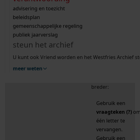
zoektips
Wij helpen u op weg met een aantal zoektips.
bekijk ons geschiedenislokaal
vergunningen
bouwvergunningen
advisering en toezicht
bekijk alle zoektips
beeld en geluid
omgevingsvergunningen
beleidsplan
uitleg nodig?
gemeenschappelijke regeling
publiek jaarverslag
Mijn Studiezaal (inloggen)
Wij helpen u op weg met een aantal zoektips.
steun het archief
bekijk alle zoektips
Door leestekens in
U kunt ook Vriend worden en het Westfries Archief s
uw zoekopdracht te
meer weten
gebruiken, zoekt u
specifieker of juist
breder:
Gebruik een
vraagteken (?)
o
één letter te
vervangen.
Gebruik een