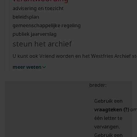
zoektips
Wij helpen u op weg met een aantal zoektips.
bekijk ons geschiedenislokaal
vergunningen
bouwvergunningen
advisering en toezicht
bekijk alle zoektips
beeld en geluid
omgevingsvergunningen
beleidsplan
uitleg nodig?
gemeenschappelijke regeling
publiek jaarverslag
Mijn Studiezaal (inloggen)
Wij helpen u op weg met een aantal zoektips.
steun het archief
bekijk alle zoektips
Door leestekens in
U kunt ook Vriend worden en het Westfries Archief s
uw zoekopdracht te
meer weten
gebruiken, zoekt u
specifieker of juist
breder:
Gebruik een
vraagteken (?)
o
één letter te
vervangen.
Gebruik een