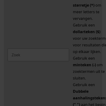
sterretje (*)
om
meer letters te
vervangen.
Gebruik een
dollarteken ($)
voor uw zoekterm
voor resultaten di
op elkaar lijken.
Gebruik een
minteken (-)
om
zoektermen uit te
sluiten.
Gebruik een
Dubbele
aanhalingsteken
(" ")
aan het begin