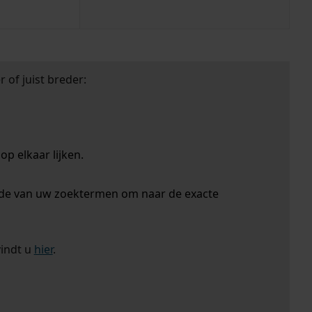
 of juist breder:
p elkaar lijken.
nde van uw zoektermen om naar de exacte
vindt u
hier
.