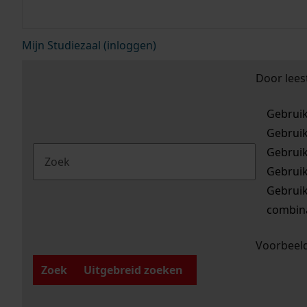
Mijn Studiezaal (inloggen)
Door lees
Gebrui
Gebrui
Gebrui
Gebrui
Gebrui
combina
Voorbeeld
Zoek
Uitgebreid zoeken