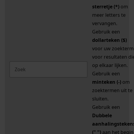
sterretje (*)
om
meer letters te
vervangen.
Gebruik een
dollarteken ($)
voor uw zoekterm
voor resultaten di
op elkaar lijken.
Gebruik een
minteken (-)
om
zoektermen uit te
sluiten.
Gebruik een
Dubbele
aanhalingsteken
(" ")
aan het begin