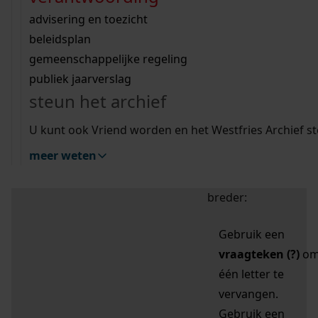
zoektips
Wij helpen u op weg met een aantal zoektips.
bekijk ons geschiedenislokaal
vergunningen
bouwvergunningen
advisering en toezicht
bekijk alle zoektips
beeld en geluid
omgevingsvergunningen
beleidsplan
uitleg nodig?
gemeenschappelijke regeling
publiek jaarverslag
Mijn Studiezaal (inloggen)
Wij helpen u op weg met een aantal zoektips.
steun het archief
bekijk alle zoektips
Door leestekens in
U kunt ook Vriend worden en het Westfries Archief s
uw zoekopdracht te
meer weten
gebruiken, zoekt u
specifieker of juist
breder:
Gebruik een
vraagteken (?)
o
één letter te
vervangen.
Gebruik een