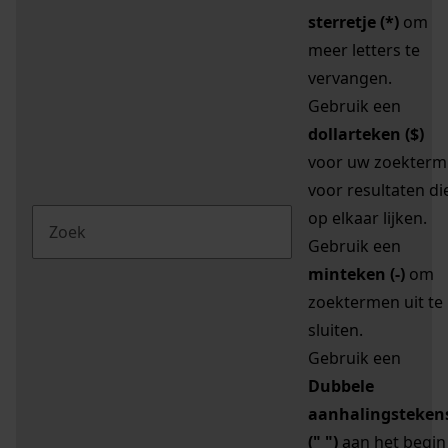
sterretje (*)
om
meer letters te
vervangen.
Gebruik een
dollarteken ($)
voor uw zoekterm
voor resultaten di
op elkaar lijken.
Gebruik een
minteken (-)
om
zoektermen uit te
sluiten.
Gebruik een
Dubbele
aanhalingsteken
(" ")
aan het begin