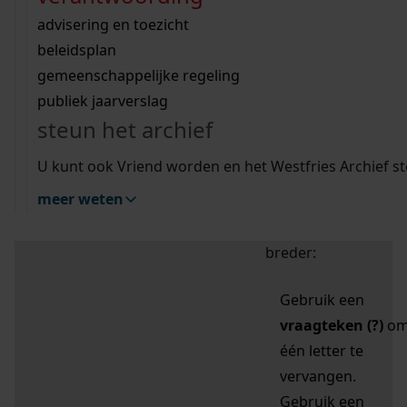
zoektips
Wij helpen u op weg met een aantal zoektips.
bekijk ons geschiedenislokaal
vergunningen
bouwvergunningen
advisering en toezicht
bekijk alle zoektips
beeld en geluid
omgevingsvergunningen
beleidsplan
uitleg nodig?
gemeenschappelijke regeling
publiek jaarverslag
Mijn Studiezaal (inloggen)
Wij helpen u op weg met een aantal zoektips.
steun het archief
bekijk alle zoektips
Door leestekens in
U kunt ook Vriend worden en het Westfries Archief s
uw zoekopdracht te
meer weten
gebruiken, zoekt u
specifieker of juist
breder:
Gebruik een
vraagteken (?)
o
één letter te
vervangen.
Gebruik een