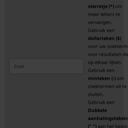
sterretje (*)
om
meer letters te
vervangen.
Gebruik een
dollarteken ($)
voor uw zoekterm
voor resultaten di
op elkaar lijken.
Gebruik een
minteken (-)
om
zoektermen uit te
sluiten.
Gebruik een
Dubbele
aanhalingsteken
(" ")
aan het begin