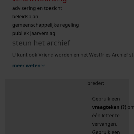
zoektips
Wij helpen u op weg met een aantal zoektips.
bekijk ons geschiedenislokaal
vergunningen
bouwvergunningen
advisering en toezicht
bekijk alle zoektips
beeld en geluid
omgevingsvergunningen
beleidsplan
uitleg nodig?
gemeenschappelijke regeling
publiek jaarverslag
Mijn Studiezaal (inloggen)
Wij helpen u op weg met een aantal zoektips.
steun het archief
bekijk alle zoektips
Door leestekens in
U kunt ook Vriend worden en het Westfries Archief s
uw zoekopdracht te
meer weten
gebruiken, zoekt u
specifieker of juist
breder:
Gebruik een
vraagteken (?)
o
één letter te
vervangen.
Gebruik een