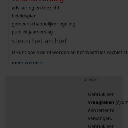
zoektips
Wij helpen u op weg met een aantal zoektips.
bekijk ons geschiedenislokaal
vergunningen
bouwvergunningen
advisering en toezicht
bekijk alle zoektips
beeld en geluid
omgevingsvergunningen
beleidsplan
uitleg nodig?
gemeenschappelijke regeling
publiek jaarverslag
Mijn Studiezaal (inloggen)
Wij helpen u op weg met een aantal zoektips.
steun het archief
bekijk alle zoektips
Door leestekens in
U kunt ook Vriend worden en het Westfries Archief s
uw zoekopdracht te
meer weten
gebruiken, zoekt u
specifieker of juist
breder:
Gebruik een
vraagteken (?)
o
één letter te
vervangen.
Gebruik een