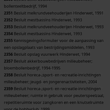
bollenteeltbedrijf, 1994
2351
Besluit melkrundveehouderijen Hinderwet, 1991
2352
Besluit mestbassins Hinderwet, 1993
2353
Besluit melkrundveehouderijen Hinderwet, 1993
2354
Besluit mestbassins Hinderwet, 1993
2355
Kennisgevingsformulier voor de aanpassing van
een opslagplaats van bestrijdingsmiddelen, 1993
2356
Besluit opslag vuurwerk Hinderwet, 1994
2357
Besluit akkerbouwbedrijven milieubeheer;
bloembollenbedrijf, 1994-1995
2358
Besluit horeca-,sport- en recreatie-inrichtingen
milieubeheer; jeugd- en jongerenactiviteiten, 2004
2359
Besluit horeca-,sport- en recreatie-inrichtingen
milieubeheer; ruimte in gebruik voor peuterspeelzaal,
repetitieruimte voor zangkoren en een knutselruimte
voor de hobbyclub, 1999