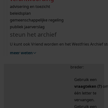
zoektips
Wij helpen u op weg met een aantal zoektips.
bekijk ons geschiedenislokaal
vergunningen
bouwvergunningen
advisering en toezicht
bekijk alle zoektips
beeld en geluid
omgevingsvergunningen
beleidsplan
uitleg nodig?
gemeenschappelijke regeling
publiek jaarverslag
Mijn Studiezaal (inloggen)
Wij helpen u op weg met een aantal zoektips.
steun het archief
bekijk alle zoektips
Door leestekens in
U kunt ook Vriend worden en het Westfries Archief s
uw zoekopdracht te
meer weten
gebruiken, zoekt u
specifieker of juist
breder:
Gebruik een
vraagteken (?)
o
één letter te
vervangen.
Gebruik een