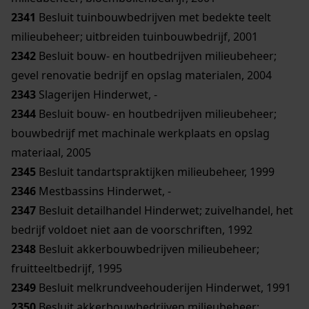
2341
Besluit tuinbouwbedrijven met bedekte teelt
milieubeheer; uitbreiden tuinbouwbedrijf, 2001
2342
Besluit bouw- en houtbedrijven milieubeheer;
gevel renovatie bedrijf en opslag materialen, 2004
2343
Slagerijen Hinderwet, -
2344
Besluit bouw- en houtbedrijven milieubeheer;
bouwbedrijf met machinale werkplaats en opslag
materiaal, 2005
2345
Besluit tandartspraktijken milieubeheer, 1999
2346
Mestbassins Hinderwet, -
2347
Besluit detailhandel Hinderwet; zuivelhandel, het
bedrijf voldoet niet aan de voorschriften, 1992
2348
Besluit akkerbouwbedrijven milieubeheer;
fruitteeltbedrijf, 1995
2349
Besluit melkrundveehouderijen Hinderwet, 1991
2350
Besluit akkerbouwbedrijven milieubeheer;