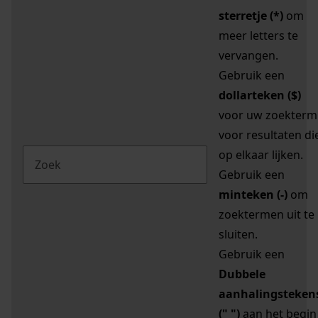
sterretje (*)
om
meer letters te
vervangen.
Gebruik een
dollarteken ($)
voor uw zoekterm
voor resultaten di
op elkaar lijken.
Gebruik een
minteken (-)
om
zoektermen uit te
sluiten.
Gebruik een
Dubbele
aanhalingsteken
(" ")
aan het begin