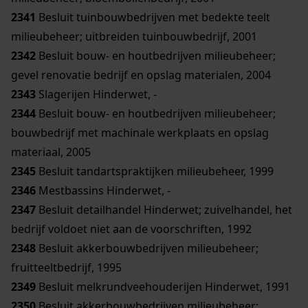
2341
Besluit tuinbouwbedrijven met bedekte teelt
milieubeheer; uitbreiden tuinbouwbedrijf, 2001
2342
Besluit bouw- en houtbedrijven milieubeheer;
gevel renovatie bedrijf en opslag materialen, 2004
2343
Slagerijen Hinderwet, -
2344
Besluit bouw- en houtbedrijven milieubeheer;
bouwbedrijf met machinale werkplaats en opslag
materiaal, 2005
2345
Besluit tandartspraktijken milieubeheer, 1999
2346
Mestbassins Hinderwet, -
2347
Besluit detailhandel Hinderwet; zuivelhandel, het
bedrijf voldoet niet aan de voorschriften, 1992
2348
Besluit akkerbouwbedrijven milieubeheer;
fruitteeltbedrijf, 1995
2349
Besluit melkrundveehouderijen Hinderwet, 1991
2350
Besluit akkerbouwbedrijven milieubeheer;