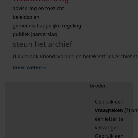
zoektips
Wij helpen u op weg met een aantal zoektips.
bekijk ons geschiedenislokaal
vergunningen
bouwvergunningen
advisering en toezicht
bekijk alle zoektips
beeld en geluid
omgevingsvergunningen
beleidsplan
uitleg nodig?
gemeenschappelijke regeling
publiek jaarverslag
Mijn Studiezaal (inloggen)
Wij helpen u op weg met een aantal zoektips.
steun het archief
bekijk alle zoektips
Door leestekens in
U kunt ook Vriend worden en het Westfries Archief s
uw zoekopdracht te
meer weten
gebruiken, zoekt u
specifieker of juist
breder:
Gebruik een
vraagteken (?)
o
één letter te
vervangen.
Gebruik een