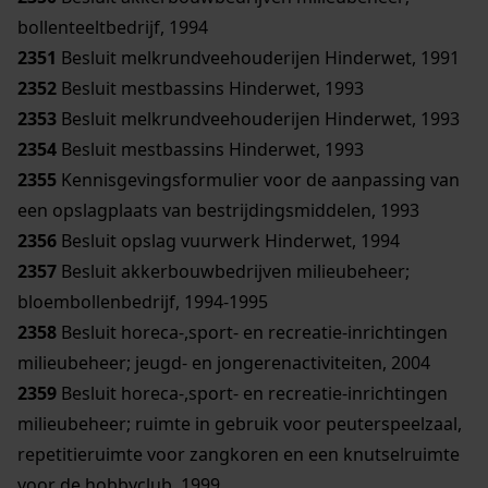
bollenteeltbedrijf, 1994
2351
Besluit melkrundveehouderijen Hinderwet, 1991
2352
Besluit mestbassins Hinderwet, 1993
2353
Besluit melkrundveehouderijen Hinderwet, 1993
2354
Besluit mestbassins Hinderwet, 1993
2355
Kennisgevingsformulier voor de aanpassing van
een opslagplaats van bestrijdingsmiddelen, 1993
2356
Besluit opslag vuurwerk Hinderwet, 1994
2357
Besluit akkerbouwbedrijven milieubeheer;
bloembollenbedrijf, 1994-1995
2358
Besluit horeca-,sport- en recreatie-inrichtingen
milieubeheer; jeugd- en jongerenactiviteiten, 2004
2359
Besluit horeca-,sport- en recreatie-inrichtingen
milieubeheer; ruimte in gebruik voor peuterspeelzaal,
repetitieruimte voor zangkoren en een knutselruimte
voor de hobbyclub, 1999