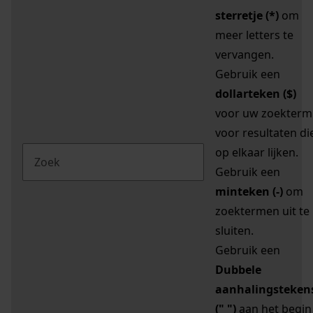
sterretje (*)
om
meer letters te
vervangen.
Gebruik een
dollarteken ($)
voor uw zoekterm
voor resultaten di
op elkaar lijken.
Gebruik een
minteken (-)
om
zoektermen uit te
sluiten.
Gebruik een
Dubbele
aanhalingsteken
(" ")
aan het begin