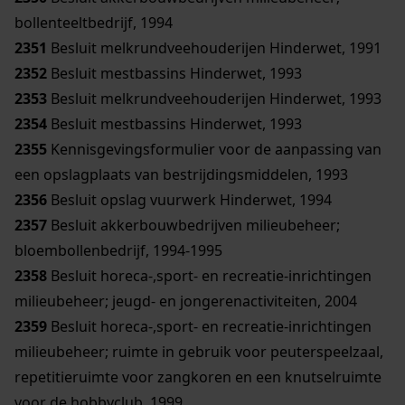
bollenteeltbedrijf, 1994
2351
Besluit melkrundveehouderijen Hinderwet, 1991
2352
Besluit mestbassins Hinderwet, 1993
2353
Besluit melkrundveehouderijen Hinderwet, 1993
2354
Besluit mestbassins Hinderwet, 1993
2355
Kennisgevingsformulier voor de aanpassing van
een opslagplaats van bestrijdingsmiddelen, 1993
2356
Besluit opslag vuurwerk Hinderwet, 1994
2357
Besluit akkerbouwbedrijven milieubeheer;
bloembollenbedrijf, 1994-1995
2358
Besluit horeca-,sport- en recreatie-inrichtingen
milieubeheer; jeugd- en jongerenactiviteiten, 2004
2359
Besluit horeca-,sport- en recreatie-inrichtingen
milieubeheer; ruimte in gebruik voor peuterspeelzaal,
repetitieruimte voor zangkoren en een knutselruimte
voor de hobbyclub, 1999