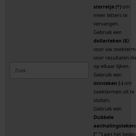
sterretje (*)
om
meer letters te
vervangen.
Gebruik een
dollarteken ($)
voor uw zoekterm
voor resultaten di
op elkaar lijken.
Gebruik een
minteken (-)
om
zoektermen uit te
sluiten.
Gebruik een
Dubbele
aanhalingsteken
(" ")
aan het begin