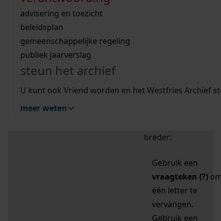
zoektips
Wij helpen u op weg met een aantal zoektips.
bekijk ons geschiedenislokaal
vergunningen
bouwvergunningen
advisering en toezicht
bekijk alle zoektips
beeld en geluid
omgevingsvergunningen
beleidsplan
uitleg nodig?
gemeenschappelijke regeling
publiek jaarverslag
Mijn Studiezaal (inloggen)
Wij helpen u op weg met een aantal zoektips.
steun het archief
bekijk alle zoektips
Door leestekens in
U kunt ook Vriend worden en het Westfries Archief s
uw zoekopdracht te
meer weten
gebruiken, zoekt u
specifieker of juist
breder:
Gebruik een
vraagteken (?)
o
één letter te
vervangen.
Gebruik een