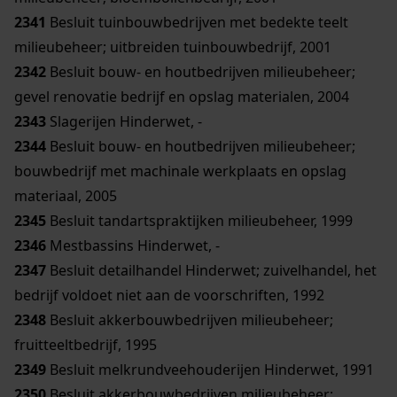
2341
Besluit tuinbouwbedrijven met bedekte teelt
milieubeheer; uitbreiden tuinbouwbedrijf, 2001
2342
Besluit bouw- en houtbedrijven milieubeheer;
gevel renovatie bedrijf en opslag materialen, 2004
2343
Slagerijen Hinderwet, -
2344
Besluit bouw- en houtbedrijven milieubeheer;
bouwbedrijf met machinale werkplaats en opslag
materiaal, 2005
2345
Besluit tandartspraktijken milieubeheer, 1999
2346
Mestbassins Hinderwet, -
2347
Besluit detailhandel Hinderwet; zuivelhandel, het
bedrijf voldoet niet aan de voorschriften, 1992
2348
Besluit akkerbouwbedrijven milieubeheer;
fruitteeltbedrijf, 1995
2349
Besluit melkrundveehouderijen Hinderwet, 1991
2350
Besluit akkerbouwbedrijven milieubeheer;