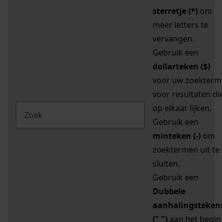
sterretje (*)
om
meer letters te
vervangen.
Gebruik een
dollarteken ($)
voor uw zoekterm
voor resultaten di
op elkaar lijken.
Gebruik een
minteken (-)
om
zoektermen uit te
sluiten.
Gebruik een
Dubbele
aanhalingsteken
(" ")
aan het begin