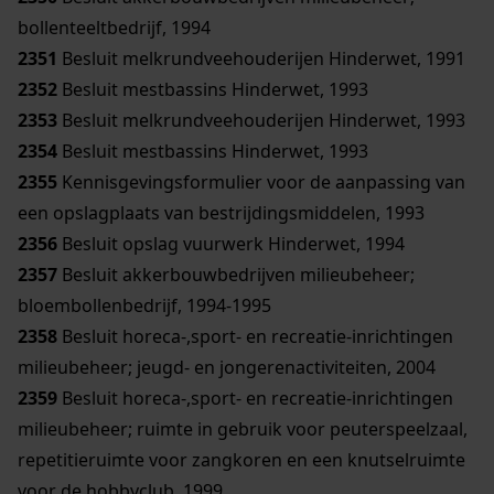
bollenteeltbedrijf, 1994
2351
Besluit melkrundveehouderijen Hinderwet, 1991
2352
Besluit mestbassins Hinderwet, 1993
2353
Besluit melkrundveehouderijen Hinderwet, 1993
2354
Besluit mestbassins Hinderwet, 1993
2355
Kennisgevingsformulier voor de aanpassing van
een opslagplaats van bestrijdingsmiddelen, 1993
2356
Besluit opslag vuurwerk Hinderwet, 1994
2357
Besluit akkerbouwbedrijven milieubeheer;
bloembollenbedrijf, 1994-1995
2358
Besluit horeca-,sport- en recreatie-inrichtingen
milieubeheer; jeugd- en jongerenactiviteiten, 2004
2359
Besluit horeca-,sport- en recreatie-inrichtingen
milieubeheer; ruimte in gebruik voor peuterspeelzaal,
repetitieruimte voor zangkoren en een knutselruimte
voor de hobbyclub, 1999