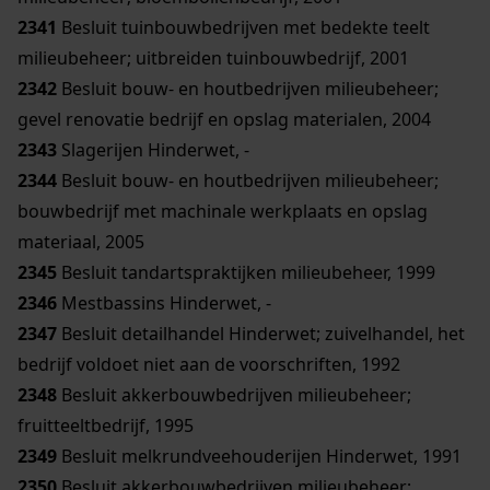
2341
Besluit tuinbouwbedrijven met bedekte teelt
milieubeheer; uitbreiden tuinbouwbedrijf, 2001
2342
Besluit bouw- en houtbedrijven milieubeheer;
gevel renovatie bedrijf en opslag materialen, 2004
2343
Slagerijen Hinderwet, -
2344
Besluit bouw- en houtbedrijven milieubeheer;
bouwbedrijf met machinale werkplaats en opslag
materiaal, 2005
2345
Besluit tandartspraktijken milieubeheer, 1999
2346
Mestbassins Hinderwet, -
2347
Besluit detailhandel Hinderwet; zuivelhandel, het
bedrijf voldoet niet aan de voorschriften, 1992
2348
Besluit akkerbouwbedrijven milieubeheer;
fruitteeltbedrijf, 1995
2349
Besluit melkrundveehouderijen Hinderwet, 1991
2350
Besluit akkerbouwbedrijven milieubeheer;