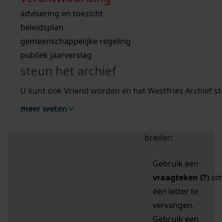
zoektips
Wij helpen u op weg met een aantal zoektips.
bekijk ons geschiedenislokaal
vergunningen
bouwvergunningen
advisering en toezicht
bekijk alle zoektips
beeld en geluid
omgevingsvergunningen
beleidsplan
uitleg nodig?
gemeenschappelijke regeling
publiek jaarverslag
Mijn Studiezaal (inloggen)
Wij helpen u op weg met een aantal zoektips.
steun het archief
bekijk alle zoektips
Door leestekens in
U kunt ook Vriend worden en het Westfries Archief s
uw zoekopdracht te
meer weten
gebruiken, zoekt u
specifieker of juist
breder:
Gebruik een
vraagteken (?)
o
één letter te
vervangen.
Gebruik een