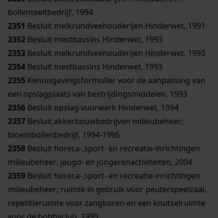
bollenteeltbedrijf, 1994
2351
Besluit melkrundveehouderijen Hinderwet, 1991
2352
Besluit mestbassins Hinderwet, 1993
2353
Besluit melkrundveehouderijen Hinderwet, 1993
2354
Besluit mestbassins Hinderwet, 1993
2355
Kennisgevingsformulier voor de aanpassing van
een opslagplaats van bestrijdingsmiddelen, 1993
2356
Besluit opslag vuurwerk Hinderwet, 1994
2357
Besluit akkerbouwbedrijven milieubeheer;
bloembollenbedrijf, 1994-1995
2358
Besluit horeca-,sport- en recreatie-inrichtingen
milieubeheer; jeugd- en jongerenactiviteiten, 2004
2359
Besluit horeca-,sport- en recreatie-inrichtingen
milieubeheer; ruimte in gebruik voor peuterspeelzaal,
repetitieruimte voor zangkoren en een knutselruimte
voor de hobbyclub, 1999