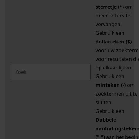
sterretje (*)
om
meer letters te
vervangen.
Gebruik een
dollarteken ($)
voor uw zoekterm
voor resultaten di
op elkaar lijken.
Gebruik een
minteken (-)
om
zoektermen uit te
sluiten.
Gebruik een
Dubbele
aanhalingsteken
(" ")
aan het begin