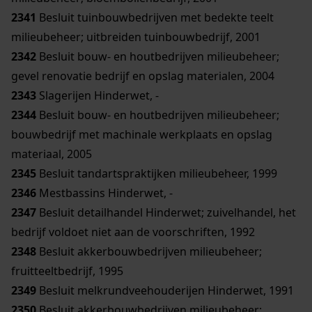
2341
Besluit tuinbouwbedrijven met bedekte teelt
milieubeheer; uitbreiden tuinbouwbedrijf, 2001
2342
Besluit bouw- en houtbedrijven milieubeheer;
gevel renovatie bedrijf en opslag materialen, 2004
2343
Slagerijen Hinderwet, -
2344
Besluit bouw- en houtbedrijven milieubeheer;
bouwbedrijf met machinale werkplaats en opslag
materiaal, 2005
2345
Besluit tandartspraktijken milieubeheer, 1999
2346
Mestbassins Hinderwet, -
2347
Besluit detailhandel Hinderwet; zuivelhandel, het
bedrijf voldoet niet aan de voorschriften, 1992
2348
Besluit akkerbouwbedrijven milieubeheer;
fruitteeltbedrijf, 1995
2349
Besluit melkrundveehouderijen Hinderwet, 1991
2350
Besluit akkerbouwbedrijven milieubeheer;