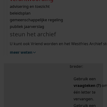
zoektips
Wij helpen u op weg met een aantal zoektips.
bekijk ons geschiedenislokaal
vergunningen
bouwvergunningen
advisering en toezicht
bekijk alle zoektips
beeld en geluid
omgevingsvergunningen
beleidsplan
uitleg nodig?
gemeenschappelijke regeling
publiek jaarverslag
Mijn Studiezaal (inloggen)
Wij helpen u op weg met een aantal zoektips.
steun het archief
bekijk alle zoektips
Door leestekens in
U kunt ook Vriend worden en het Westfries Archief s
uw zoekopdracht te
meer weten
gebruiken, zoekt u
specifieker of juist
breder:
Gebruik een
vraagteken (?)
o
één letter te
vervangen.
Gebruik een