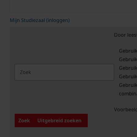
Mijn Studiezaal (inloggen)
Door lees
Gebrui
Gebrui
Gebrui
Gebrui
Gebrui
combina
Voorbeeld
Zoek
Uitgebreid zoeken