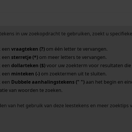
tekens in uw zoekopdracht te gebruiken, zoekt u specifieker
k een
vraagteken (?)
om één letter te vervangen.
k een
sterretje (*)
om meer letters te vervangen.
k een
dollarteken ($)
voor uw zoekterm voor resultaten die o
k een
minteken (-)
om zoektermen uit te sluiten.
k een
Dubbele aanhalingstekens (" ")
aan het begin en ei
tie van woorden te zoeken.
en van het gebruik van deze leestekens en meer zoektips 