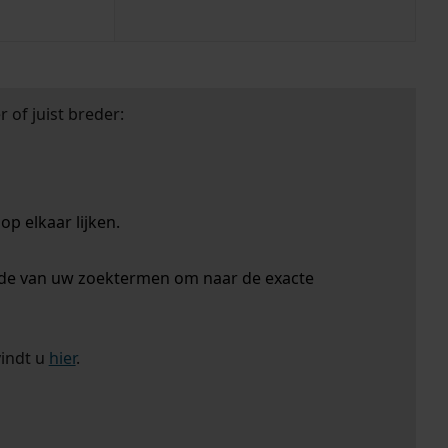
 of juist breder:
p elkaar lijken.
nde van uw zoektermen om naar de exacte
vindt u
hier
.