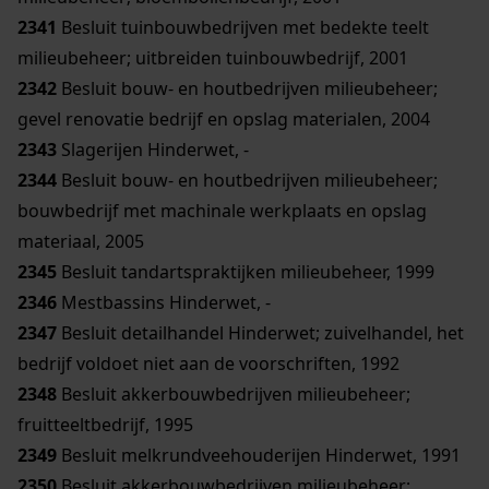
2341
Besluit tuinbouwbedrijven met bedekte teelt
milieubeheer; uitbreiden tuinbouwbedrijf, 2001
2342
Besluit bouw- en houtbedrijven milieubeheer;
gevel renovatie bedrijf en opslag materialen, 2004
2343
Slagerijen Hinderwet, -
2344
Besluit bouw- en houtbedrijven milieubeheer;
bouwbedrijf met machinale werkplaats en opslag
materiaal, 2005
2345
Besluit tandartspraktijken milieubeheer, 1999
2346
Mestbassins Hinderwet, -
2347
Besluit detailhandel Hinderwet; zuivelhandel, het
bedrijf voldoet niet aan de voorschriften, 1992
2348
Besluit akkerbouwbedrijven milieubeheer;
fruitteeltbedrijf, 1995
2349
Besluit melkrundveehouderijen Hinderwet, 1991
2350
Besluit akkerbouwbedrijven milieubeheer;