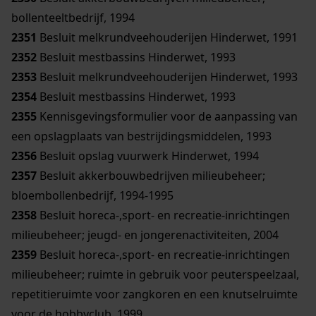
bollenteeltbedrijf, 1994
2351
Besluit melkrundveehouderijen Hinderwet, 1991
2352
Besluit mestbassins Hinderwet, 1993
2353
Besluit melkrundveehouderijen Hinderwet, 1993
2354
Besluit mestbassins Hinderwet, 1993
2355
Kennisgevingsformulier voor de aanpassing van
een opslagplaats van bestrijdingsmiddelen, 1993
2356
Besluit opslag vuurwerk Hinderwet, 1994
2357
Besluit akkerbouwbedrijven milieubeheer;
bloembollenbedrijf, 1994-1995
2358
Besluit horeca-,sport- en recreatie-inrichtingen
milieubeheer; jeugd- en jongerenactiviteiten, 2004
2359
Besluit horeca-,sport- en recreatie-inrichtingen
milieubeheer; ruimte in gebruik voor peuterspeelzaal,
repetitieruimte voor zangkoren en een knutselruimte
voor de hobbyclub, 1999