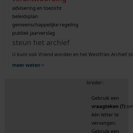
zoektips
Wij helpen u op weg met een aantal zoektips.
bekijk ons geschiedenislokaal
vergunningen
bouwvergunningen
advisering en toezicht
bekijk alle zoektips
beeld en geluid
omgevingsvergunningen
beleidsplan
uitleg nodig?
gemeenschappelijke regeling
publiek jaarverslag
Mijn Studiezaal (inloggen)
Wij helpen u op weg met een aantal zoektips.
steun het archief
bekijk alle zoektips
Door leestekens in
U kunt ook Vriend worden en het Westfries Archief s
uw zoekopdracht te
meer weten
gebruiken, zoekt u
specifieker of juist
breder:
Gebruik een
vraagteken (?)
o
één letter te
vervangen.
Gebruik een