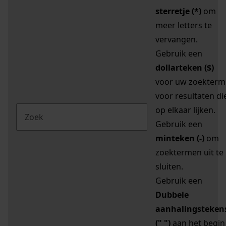
sterretje (*)
om
meer letters te
vervangen.
Gebruik een
dollarteken ($)
voor uw zoekterm
voor resultaten di
op elkaar lijken.
Gebruik een
minteken (-)
om
zoektermen uit te
sluiten.
Gebruik een
Dubbele
aanhalingsteken
(" ")
aan het begin