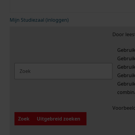
Mijn Studiezaal (inloggen)
Door lees
Gebrui
Gebrui
Gebrui
Gebrui
Gebrui
combina
Voorbeeld
Zoek
Uitgebreid zoeken