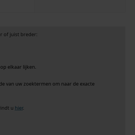
 of juist breder:
p elkaar lijken.
nde van uw zoektermen om naar de exacte
vindt u
hier
.