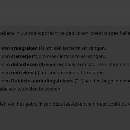
tekens in uw zoekopdracht te gebruiken, zoekt u specifieker
k een
vraagteken (?)
om één letter te vervangen.
k een
sterretje (*)
om meer letters te vervangen.
k een
dollarteken ($)
voor uw zoekterm voor resultaten die o
k een
minteken (-)
om zoektermen uit te sluiten.
k een
Dubbele aanhalingstekens (" ")
aan het begin en ei
tie van woorden te zoeken.
en van het gebruik van deze leestekens en meer zoektips 