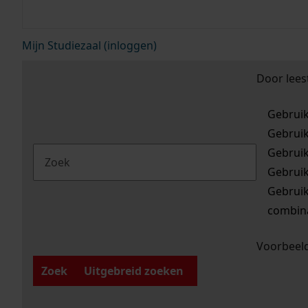
Mijn Studiezaal (inloggen)
Door lees
Gebrui
Gebrui
Gebrui
Gebrui
Gebrui
combina
Voorbeeld
Zoek
Uitgebreid zoeken