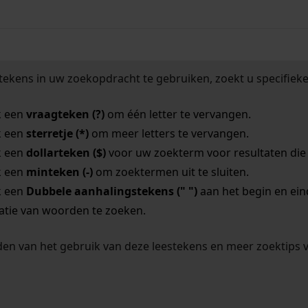
tekens in uw zoekopdracht te gebruiken, zoekt u specifieker
k een
vraagteken (?)
om één letter te vervangen.
k een
sterretje (*)
om meer letters te vervangen.
k een
dollarteken ($)
voor uw zoekterm voor resultaten die o
k een
minteken (-)
om zoektermen uit te sluiten.
k een
Dubbele aanhalingstekens (" ")
aan het begin en ei
tie van woorden te zoeken.
en van het gebruik van deze leestekens en meer zoektips 