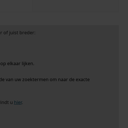
 of juist breder:
p elkaar lijken.
nde van uw zoektermen om naar de exacte
vindt u
hier
.