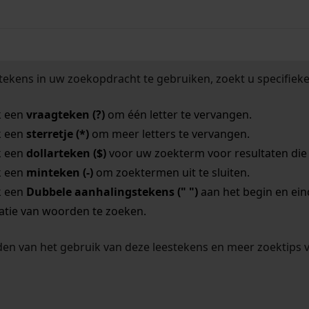
tekens in uw zoekopdracht te gebruiken, zoekt u specifieker
k een
vraagteken (?)
om één letter te vervangen.
k een
sterretje (*)
om meer letters te vervangen.
k een
dollarteken ($)
voor uw zoekterm voor resultaten die o
k een
minteken (-)
om zoektermen uit te sluiten.
k een
Dubbele aanhalingstekens (" ")
aan het begin en ei
tie van woorden te zoeken.
en van het gebruik van deze leestekens en meer zoektips 