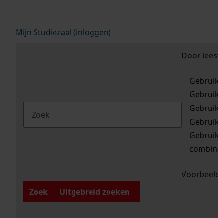
Mijn Studiezaal (inloggen)
Door lees
Gebrui
Gebrui
Gebrui
Gebrui
Gebrui
combina
Voorbeeld
Zoek
Uitgebreid zoeken