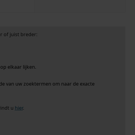
 of juist breder:
p elkaar lijken.
nde van uw zoektermen om naar de exacte
vindt u
hier
.