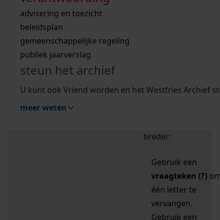
zoektips
Wij helpen u op weg met een aantal zoektips.
bekijk ons geschiedenislokaal
vergunningen
bouwvergunningen
advisering en toezicht
bekijk alle zoektips
beeld en geluid
omgevingsvergunningen
beleidsplan
uitleg nodig?
gemeenschappelijke regeling
publiek jaarverslag
Mijn Studiezaal (inloggen)
Wij helpen u op weg met een aantal zoektips.
steun het archief
bekijk alle zoektips
Door leestekens in
U kunt ook Vriend worden en het Westfries Archief s
uw zoekopdracht te
meer weten
gebruiken, zoekt u
specifieker of juist
breder:
Gebruik een
vraagteken (?)
o
één letter te
vervangen.
Gebruik een