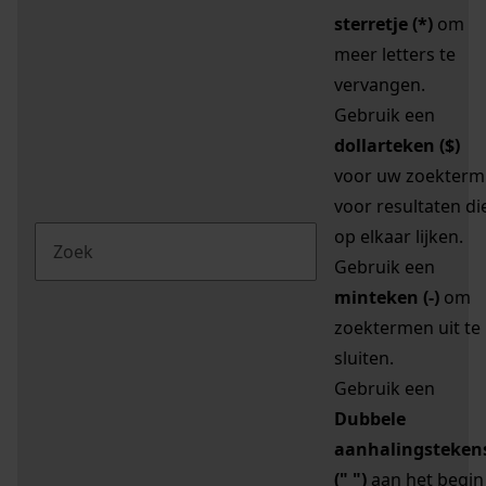
sterretje (*)
om
meer letters te
vervangen.
Gebruik een
dollarteken ($)
voor uw zoekterm
voor resultaten di
op elkaar lijken.
Gebruik een
minteken (-)
om
zoektermen uit te
sluiten.
Gebruik een
Dubbele
aanhalingsteken
(" ")
aan het begin