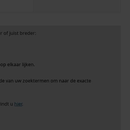
 of juist breder:
p elkaar lijken.
nde van uw zoektermen om naar de exacte
vindt u
hier
.