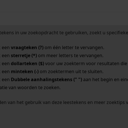
tekens in uw zoekopdracht te gebruiken, zoekt u specifieker
k een
vraagteken (?)
om één letter te vervangen.
k een
sterretje (*)
om meer letters te vervangen.
k een
dollarteken ($)
voor uw zoekterm voor resultaten die o
k een
minteken (-)
om zoektermen uit te sluiten.
k een
Dubbele aanhalingstekens (" ")
aan het begin en ei
tie van woorden te zoeken.
en van het gebruik van deze leestekens en meer zoektips 