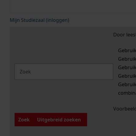
Mijn Studiezaal (inloggen)
Door lees
Gebrui
Gebrui
Gebrui
Gebrui
Gebrui
combina
Voorbeeld
Zoek
Uitgebreid zoeken