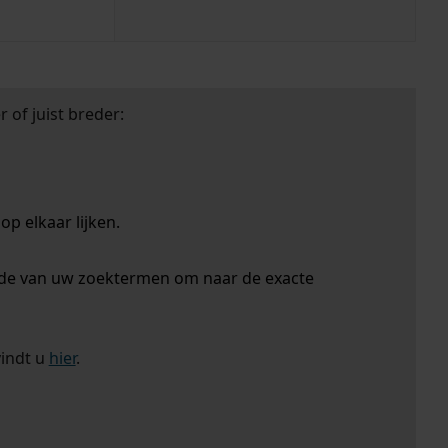
 of juist breder:
p elkaar lijken.
nde van uw zoektermen om naar de exacte
vindt u
hier
.