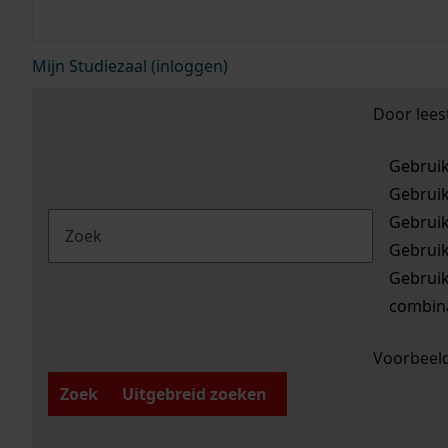
Mijn Studiezaal (inloggen)
Door lees
Gebrui
Gebrui
Gebrui
Gebrui
Gebrui
combina
Voorbeeld
Zoek
Uitgebreid zoeken