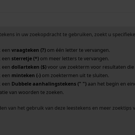
tekens in uw zoekopdracht te gebruiken, zoekt u specifieker
k een
vraagteken (?)
om één letter te vervangen.
k een
sterretje (*)
om meer letters te vervangen.
k een
dollarteken ($)
voor uw zoekterm voor resultaten die o
k een
minteken (-)
om zoektermen uit te sluiten.
k een
Dubbele aanhalingstekens (" ")
aan het begin en ei
tie van woorden te zoeken.
en van het gebruik van deze leestekens en meer zoektips 