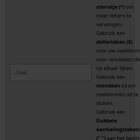
sterretje (*)
om
meer letters te
vervangen.
Gebruik een
dollarteken ($)
voor uw zoekterm
voor resultaten di
op elkaar lijken.
Gebruik een
minteken (-)
om
zoektermen uit te
sluiten.
Gebruik een
Dubbele
aanhalingsteken
(" ")
aan het begin