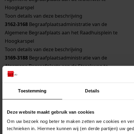
Hoogkarspel
Toon details van deze beschrijving
3162-3168
Begraafplaatsadministratie van de
Algemene Begraafplaats aan het Raadhuisplein te
Hoogkarspel
Toon details van deze beschrijving
3169-3188
Begraafplaatsadministratie van de
Algemene Begraafplaats aan de Streekweg te
Hoogkarspel
Toon details van deze beschrijving
3189-3190
Algemene begraafplaats aan de Streekweg
Toestemming
Details
te Hoogkarspel
Toon details van deze beschrijving
Deze website maakt gebruik van cookies
3191
Plaatsen van urnenmuren op de algemene en
Om uw bezoek nog beter te maken zetten we cookies en verg
bijzondere begraafplaats in Hoogkarspel, 1979-1980
technieken in. Hiermee kunnen wij (en derde partijen) uw ge
3192
Wijziging van de verordening op de heffing en