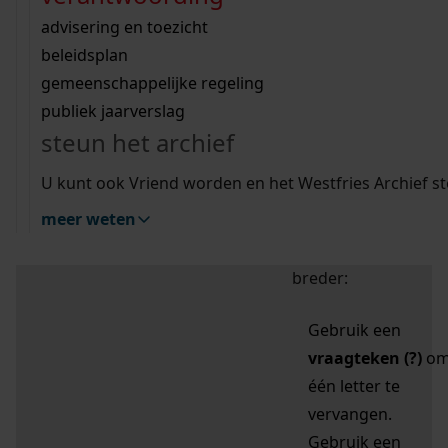
zoektips
Wij helpen u op weg met een aantal zoektips.
bekijk ons geschiedenislokaal
vergunningen
bouwvergunningen
advisering en toezicht
bekijk alle zoektips
beeld en geluid
omgevingsvergunningen
beleidsplan
uitleg nodig?
gemeenschappelijke regeling
publiek jaarverslag
Mijn Studiezaal (inloggen)
Wij helpen u op weg met een aantal zoektips.
steun het archief
bekijk alle zoektips
Door leestekens in
U kunt ook Vriend worden en het Westfries Archief s
uw zoekopdracht te
meer weten
gebruiken, zoekt u
specifieker of juist
breder:
Gebruik een
vraagteken (?)
o
één letter te
vervangen.
Gebruik een