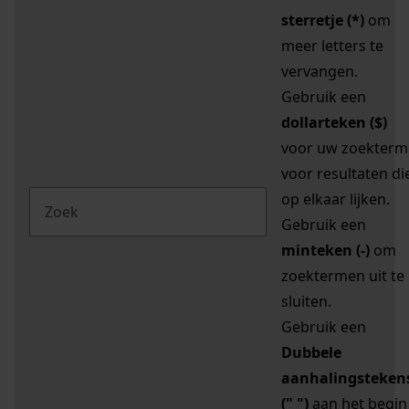
sterretje (*)
om
meer letters te
vervangen.
Gebruik een
dollarteken ($)
voor uw zoekterm
voor resultaten di
op elkaar lijken.
Gebruik een
minteken (-)
om
zoektermen uit te
sluiten.
Gebruik een
Dubbele
aanhalingsteken
(" ")
aan het begin