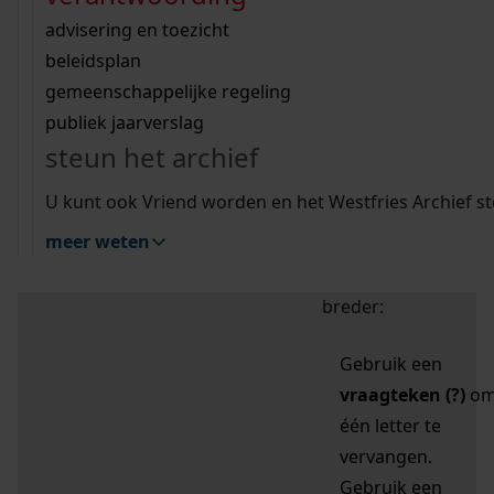
zoektips
Wij helpen u op weg met een aantal zoektips.
bekijk ons geschiedenislokaal
vergunningen
bouwvergunningen
advisering en toezicht
bekijk alle zoektips
beeld en geluid
omgevingsvergunningen
beleidsplan
uitleg nodig?
gemeenschappelijke regeling
publiek jaarverslag
Mijn Studiezaal (inloggen)
Wij helpen u op weg met een aantal zoektips.
steun het archief
bekijk alle zoektips
Door leestekens in
U kunt ook Vriend worden en het Westfries Archief s
uw zoekopdracht te
meer weten
gebruiken, zoekt u
specifieker of juist
breder:
Gebruik een
vraagteken (?)
o
één letter te
vervangen.
Gebruik een