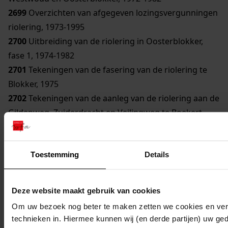
2699
Overzichten van afgegeven lozingsvergunningen
riolering, 1973-1995
2700
Uitbreiding van de riolering in Oosterblokker,
fase 1, 1974-1982
2701
Tekeningen van de fasering van de riolering te
Blokker, 1975
2702
Tekeningen van de aanleg van de riolering aan de
Gildenweg, Zuiderdracht en Veilingweg te Boekert,
fase 1 OB, 1978
2703
Tekeningen van de aanleg riolering aan de
Noorderacht te Blokker, fase WB, 1978
Toestemming
Details
2704
Verordening op de heffing van een
rioolbelasting, met wijzigingen, 1979-1981
Deze website maakt gebruik van cookies
2705
Vergunningen voor de aanleg van
Om uw bezoek nog beter te maken zetten we cookies en verg
rioleringswerken, 1979-1981
technieken in. Hiermee kunnen wij (en derde partijen) uw ge
2706
Voorzieningen riolering Westwoud, 1979-1986