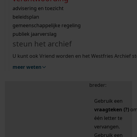
zoektips
Wij helpen u op weg met een aantal zoektips.
bekijk ons geschiedenislokaal
vergunningen
bouwvergunningen
advisering en toezicht
bekijk alle zoektips
beeld en geluid
omgevingsvergunningen
beleidsplan
uitleg nodig?
gemeenschappelijke regeling
publiek jaarverslag
Mijn Studiezaal (inloggen)
Wij helpen u op weg met een aantal zoektips.
steun het archief
bekijk alle zoektips
Door leestekens in
U kunt ook Vriend worden en het Westfries Archief s
uw zoekopdracht te
meer weten
gebruiken, zoekt u
specifieker of juist
breder:
Gebruik een
vraagteken (?)
o
één letter te
vervangen.
Gebruik een