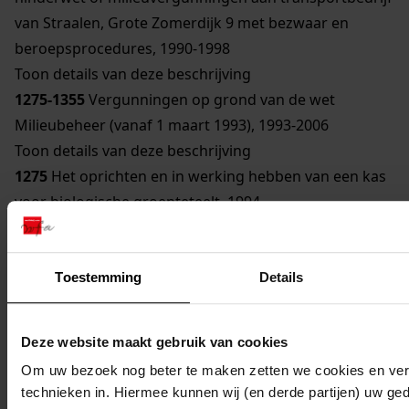
van Straalen, Grote Zomerdijk 9 met bezwaar en
beroepsprocedures, 1990-1998
Toon details van deze beschrijving
1275-1355
Vergunningen op grond van de wet
Milieubeheer (vanaf 1 maart 1993), 1993-2006
Toon details van deze beschrijving
1275
Het oprichten en in werking hebben van een kas
voor biologische groenteteelt, 1994
Toon details van deze beschrijving
1276
Het oprichten en in werking hebben van een
Hoveniersbedrijf, 1997
Toestemming
Details
Toon details van deze beschrijving
1277
Het oprichten en in werking hebben van een
Deze website maakt gebruik van cookies
sport- en fitnesscentrum , alsmede een kantine, 1994-
Om uw bezoek nog beter te maken zetten we cookies en verg
1997
technieken in. Hiermee kunnen wij (en derde partijen) uw ge
Toon details van deze beschrijving