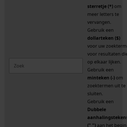
sterretje (*)
om
meer letters te
vervangen.
Gebruik een
dollarteken ($)
voor uw zoekterm
voor resultaten di
op elkaar lijken.
Gebruik een
minteken (-)
om
zoektermen uit te
sluiten.
Gebruik een
Dubbele
aanhalingsteken
(" ")
aan het begin