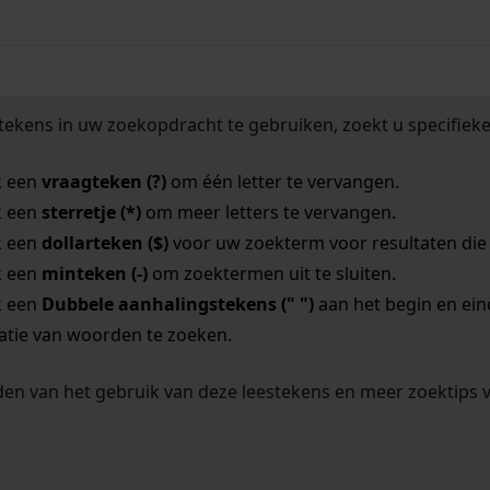
tekens in uw zoekopdracht te gebruiken, zoekt u specifieker
k een
vraagteken (?)
om één letter te vervangen.
k een
sterretje (*)
om meer letters te vervangen.
k een
dollarteken ($)
voor uw zoekterm voor resultaten die o
k een
minteken (-)
om zoektermen uit te sluiten.
k een
Dubbele aanhalingstekens (" ")
aan het begin en ei
tie van woorden te zoeken.
en van het gebruik van deze leestekens en meer zoektips 