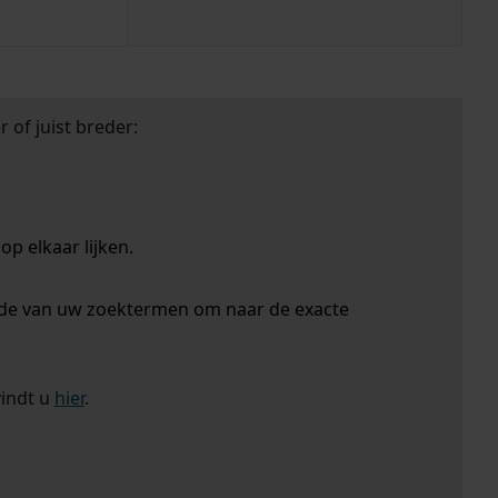
 of juist breder:
p elkaar lijken.
nde van uw zoektermen om naar de exacte
vindt u
hier
.