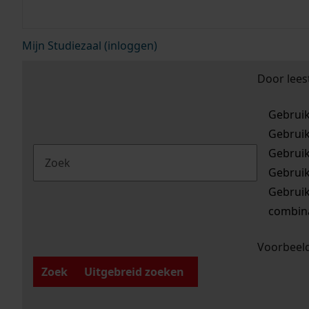
Mijn Studiezaal (inloggen)
Door lees
Gebrui
Gebrui
Gebrui
Gebrui
Gebrui
combina
Voorbeeld
Zoek
Uitgebreid zoeken