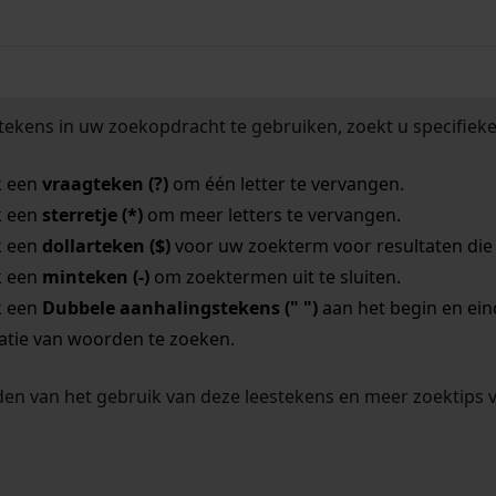
tekens in uw zoekopdracht te gebruiken, zoekt u specifieker
k een
vraagteken (?)
om één letter te vervangen.
k een
sterretje (*)
om meer letters te vervangen.
k een
dollarteken ($)
voor uw zoekterm voor resultaten die o
k een
minteken (-)
om zoektermen uit te sluiten.
k een
Dubbele aanhalingstekens (" ")
aan het begin en ei
tie van woorden te zoeken.
en van het gebruik van deze leestekens en meer zoektips 