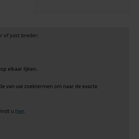
 of juist breder:
p elkaar lijken.
nde van uw zoektermen om naar de exacte
vindt u
hier
.