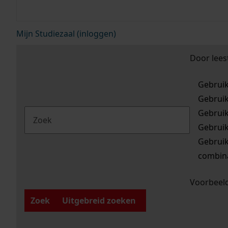
Mijn Studiezaal (inloggen)
Door lees
Gebrui
Gebrui
Gebrui
Gebrui
Gebrui
combina
Voorbeeld
Zoek
Uitgebreid zoeken