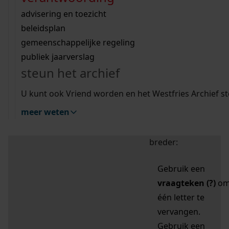
zoektips
Wij helpen u op weg met een aantal zoektips.
bekijk ons geschiedenislokaal
vergunningen
bouwvergunningen
advisering en toezicht
bekijk alle zoektips
beeld en geluid
omgevingsvergunningen
beleidsplan
uitleg nodig?
gemeenschappelijke regeling
publiek jaarverslag
Mijn Studiezaal (inloggen)
Wij helpen u op weg met een aantal zoektips.
steun het archief
bekijk alle zoektips
Door leestekens in
U kunt ook Vriend worden en het Westfries Archief s
uw zoekopdracht te
meer weten
gebruiken, zoekt u
specifieker of juist
breder:
Gebruik een
vraagteken (?)
o
één letter te
vervangen.
Gebruik een