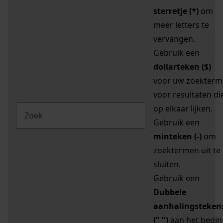
sterretje (*)
om
meer letters te
vervangen.
Gebruik een
dollarteken ($)
voor uw zoekterm
voor resultaten di
op elkaar lijken.
Gebruik een
minteken (-)
om
zoektermen uit te
sluiten.
Gebruik een
Dubbele
aanhalingsteken
(" ")
aan het begin